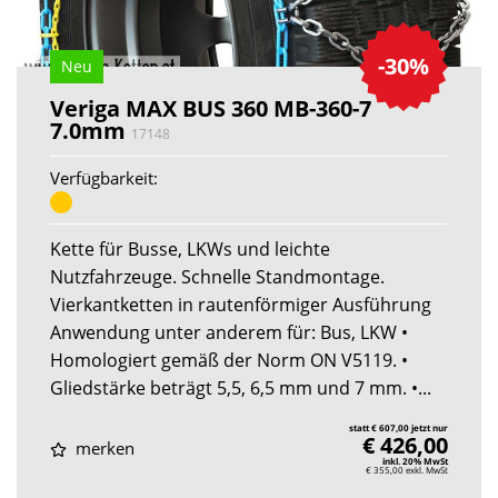
-30%
Neu
Veriga MAX BUS 360 MB-360-7
7.0mm
17148
Verfügbarkeit:
Kette für Busse, LKWs und leichte
Nutzfahrzeuge. Schnelle Standmontage.
Vierkantketten in rautenförmiger Ausführung
Anwendung unter anderem für: Bus, LKW •
Homologiert gemäß der Norm ON V5119. •
Gliedstärke beträgt 5,5, 6,5 mm und 7 mm. •...
statt € 607,00 jetzt nur
€ 426,00
merken
inkl. 20% MwSt
€ 355,00
exkl. MwSt