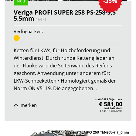
-35%
Neu
Veriga PROFI SUPER 258 PS-258-5,5
5.5mm
16471
Verfügbarkeit:
Ketten für LKWs, für Holzbeförderung und
Winterdienst. Durch runde Kettenglieder an
der Flanke wird die Seitenwand des Reifens
geschont. Anwendung unter anderem für:
LKW-Schneeketten • Homologiert gemäß der
Norm ON V5119. Die angegebenen...
statt € 893,00 jetzt nur
€ 581,00
merken
inkl. 20% MwSt
€ 484,17
exkl. MwSt