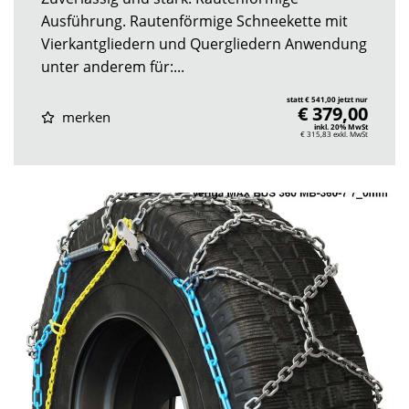
Ausführung. Rautenförmige Schneekette mit
Vierkantgliedern und Quergliedern Anwendung
unter anderem für:...
statt € 541,00 jetzt nur
€ 379,00
merken
inkl. 20% MwSt
€ 315,83
exkl. MwSt