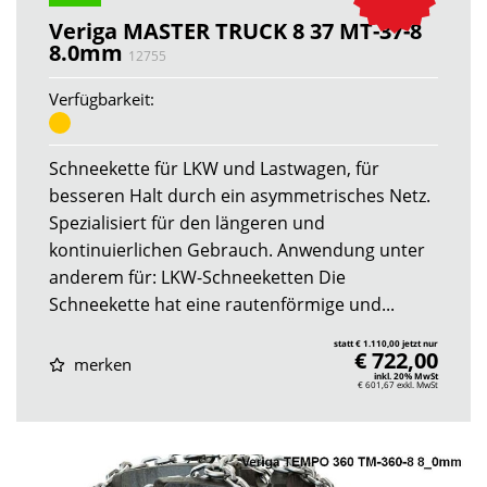
Veriga MASTER TRUCK 8 37 MT-37-8
8.0mm
12755
Verfügbarkeit:
Schneekette für LKW und Lastwagen, für
besseren Halt durch ein asymmetrisches Netz.
Spezialisiert für den längeren und
kontinuierlichen Gebrauch. Anwendung unter
anderem für: LKW-Schneeketten Die
Schneekette hat eine rautenförmige und...
statt € 1.110,00 jetzt nur
€ 722,00
merken
inkl. 20% MwSt
€ 601,67
exkl. MwSt