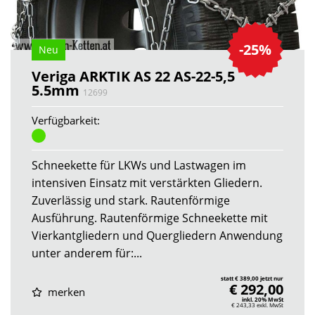
-25%
Neu
Veriga ARKTIK AS 22 AS-22-5,5
5.5mm
12699
Verfügbarkeit:
Schneekette für LKWs und Lastwagen im
intensiven Einsatz mit verstärkten Gliedern.
Zuverlässig und stark. Rautenförmige
Ausführung. Rautenförmige Schneekette mit
Vierkantgliedern und Quergliedern Anwendung
unter anderem für:...
statt € 389,00 jetzt nur
€ 292,00
merken
inkl. 20% MwSt
€ 243,33
exkl. MwSt