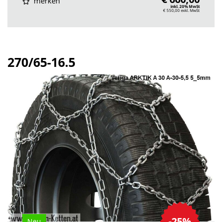
merken
inkl. 20% MwSt
€ 550,00
exkl. MwSt
270/65-16.5
-25%
Neu