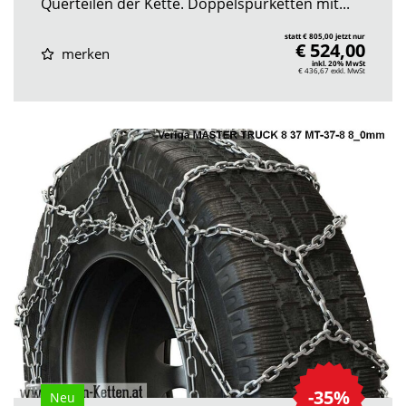
Querteilen der Kette. Doppelspurketten mit...
statt € 805,00 jetzt nur
€ 524,00
merken
inkl. 20% MwSt
€ 436,67
exkl. MwSt
-35%
Neu