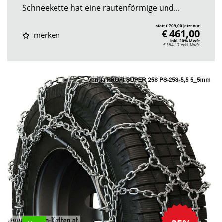
Schneekette hat eine rautenförmige und...
statt € 709,00 jetzt nur
€ 461,00
merken
inkl. 20% MwSt
€ 384,17
exkl. MwSt