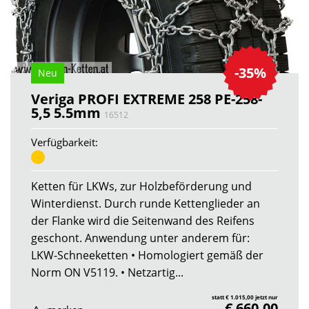
-35%
Neu
Veriga PROFI EXTREME 258 PE-258-
5,5 5.5mm
16512
Verfügbarkeit:
Ketten für LKWs, zur Holzbeförderung und
Winterdienst. Durch runde Kettenglieder an
der Flanke wird die Seitenwand des Reifens
geschont. Anwendung unter anderem für:
LKW-Schneeketten • Homologiert gemäß der
Norm ON V5119. • Netzartig...
statt € 1.015,00 jetzt nur
€ 660,00