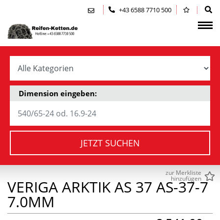
Zum Inhalt springen (Alt+0)
Zum Hauptmenü springen (Alt+1)
+43 6588 7710 500
Dimension eingeben:
JETZT SUCHEN
zur Merkliste
hinzufügen
VERIGA ARKTIK AS 37 AS-37-7
7.0MM