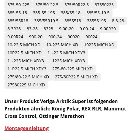
375-50-225
375/50-22.5
375/50R22.5
37550225
385-55-18
385-55-195
385/55-18
385/55-19.5
385/55R18
385/55R19.5
3855518
38555195
8.3-28
8.3R28
83-28
8328
9.00-20
9.00-24
9.00R20
9.00R24
900-20
900-24
90020
90024
10-22.5 MICH XD
10-225 MICH XD
10225 MICH XD
10R22.5 MICH XD
11-22.5 MICH XDY3
11-225 MICH XDY3
11225 MICH XDY3
11R22.5 MICH XDY3
275-80-225 MICH XD
275/80-22.5 MICH XD
275/80R22.5 MICH XD
27580225 MICH XD
Unser Produkt Veriga Arktik Super ist folgenden
Produkten ähnlich: König Polar, REX RLR, Mammut
Cross Control, Ottinger Marathon
Montageanleitung