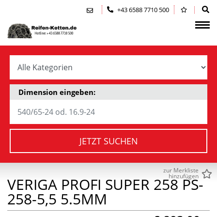
Zum Inhalt springen (Alt+0)
Zum Hauptmenü springen (Alt+1)
+43 6588 7710 500
Dimension eingeben:
JETZT SUCHEN
zur Merkliste
hinzufügen
VERIGA PROFI SUPER 258 PS-
258-5,5 5.5MM