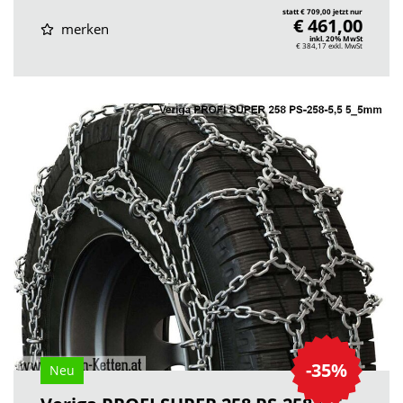
statt € 709,00 jetzt nur
€ 461,00
merken
inkl. 20% MwSt
€ 384,17
exkl. MwSt
-35%
Neu