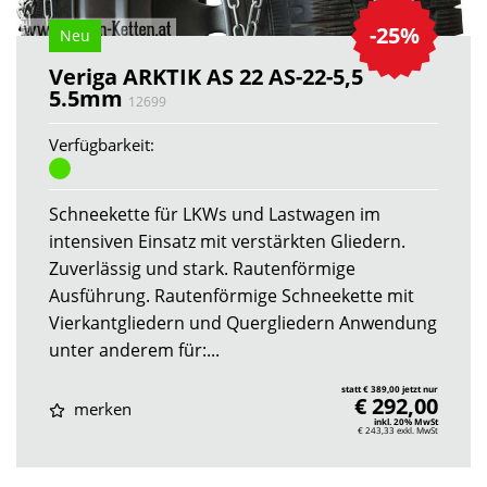
-25%
Neu
Veriga ARKTIK AS 22 AS-22-5,5
5.5mm
12699
Verfügbarkeit:
Schneekette für LKWs und Lastwagen im
intensiven Einsatz mit verstärkten Gliedern.
Zuverlässig und stark. Rautenförmige
Ausführung. Rautenförmige Schneekette mit
Vierkantgliedern und Quergliedern Anwendung
unter anderem für:...
statt € 389,00 jetzt nur
€ 292,00
merken
inkl. 20% MwSt
€ 243,33
exkl. MwSt