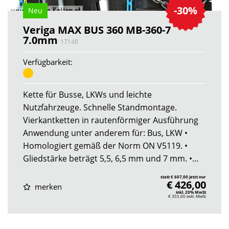
-30%
Neu
Veriga MAX BUS 360 MB-360-7
7.0mm
17148
Verfügbarkeit:
Kette für Busse, LKWs und leichte
Nutzfahrzeuge. Schnelle Standmontage.
Vierkantketten in rautenförmiger Ausführung
Anwendung unter anderem für: Bus, LKW •
Homologiert gemäß der Norm ON V5119. •
Gliedstärke beträgt 5,5, 6,5 mm und 7 mm. •...
statt € 607,00 jetzt nur
€ 426,00
merken
inkl. 20% MwSt
€ 355,00
exkl. MwSt