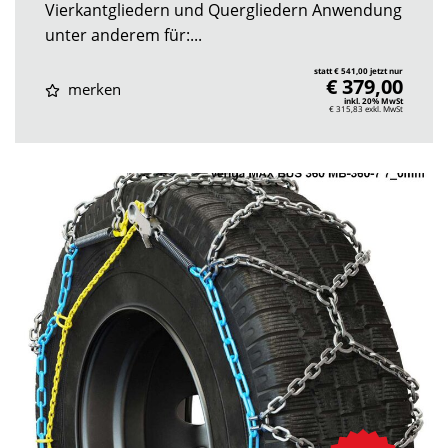
Vierkantgliedern und Quergliedern Anwendung
unter anderem für:...
statt € 541,00 jetzt nur
€ 379,00
merken
inkl. 20% MwSt
€ 315,83
exkl. MwSt