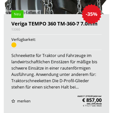
-35%
Neu
Veriga TEMPO 360 TM-360-7 7.0mm
13360
Verfügbarkeit:
Schneekette für Traktor und Fahrzeuge im
landwirtschaftlichen Einstäzen für mäßige bis
schwere Einsätze in einer rautenförmigen
Ausführung. Anwendung unter anderem für:
Traktorschneeketten Die D-Profil-Glieder
stehen für einen sicheren Halt bei...
statt € 1.318,00 jetzt nur
€ 857,00
merken
inkl. 20% MwSt
€ 714,17
exkl. MwSt