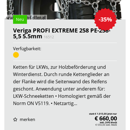
-35%
Neu
Veriga PROFI EXTREME 258 PE-258-
5,5 5.5mm
16512
Verfügbarkeit:
Ketten für LKWs, zur Holzbeförderung und
Winterdienst. Durch runde Kettenglieder an
der Flanke wird die Seitenwand des Reifens
geschont. Anwendung unter anderem für:
LKW-Schneeketten • Homologiert gemäß der
Norm ON V5119. • Netzartig...
statt € 1.015,00 jetzt nur
€ 660,00
merken
inkl. 20% MwSt
€ 550,00
exkl. MwSt