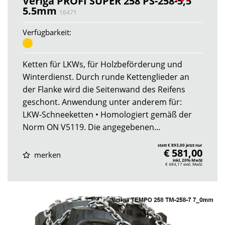
Veriga PROFI SUPER 258 PS-258-5,5
5.5mm
16471
Verfügbarkeit:
Ketten für LKWs, für Holzbeförderung und
Winterdienst. Durch runde Kettenglieder an
der Flanke wird die Seitenwand des Reifens
geschont. Anwendung unter anderem für:
LKW-Schneeketten • Homologiert gemäß der
Norm ON V5119. Die angegebenen...
statt € 893,00 jetzt nur
€ 581,00
merken
inkl. 20% MwSt
€ 484,17
exkl. MwSt