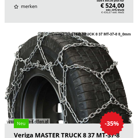
statt € 805,00 jetzt nur
€ 524,00
merken
inkl. 20% MwSt
€ 436,67
exkl. MwSt
-35%
Neu
Veriga MASTER TRUCK 8 37 MT-37-8