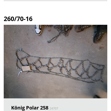
260/70-16
König Polar 258
24707