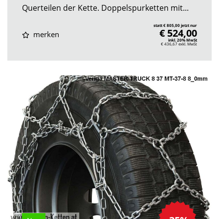
Querteilen der Kette. Doppelspurketten mit...
statt € 805,00 jetzt nur
€ 524,00
merken
inkl. 20% MwSt
€ 436,67
exkl. MwSt