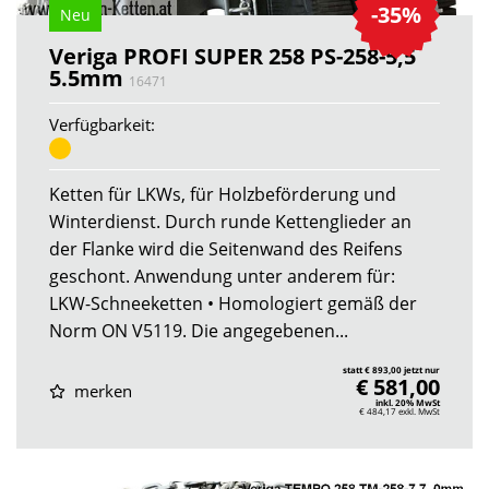
-35%
Neu
Veriga PROFI SUPER 258 PS-258-5,5
5.5mm
16471
Verfügbarkeit:
Ketten für LKWs, für Holzbeförderung und
Winterdienst. Durch runde Kettenglieder an
der Flanke wird die Seitenwand des Reifens
geschont. Anwendung unter anderem für:
LKW-Schneeketten • Homologiert gemäß der
Norm ON V5119. Die angegebenen...
statt € 893,00 jetzt nur
€ 581,00
merken
inkl. 20% MwSt
€ 484,17
exkl. MwSt