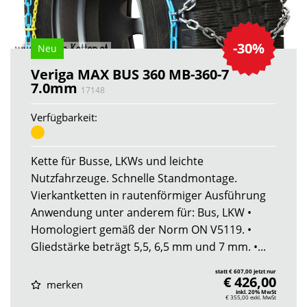
-30%
Neu
Veriga MAX BUS 360 MB-360-7
7.0mm
17148
Verfügbarkeit:
Kette für Busse, LKWs und leichte
Nutzfahrzeuge. Schnelle Standmontage.
Vierkantketten in rautenförmiger Ausführung
Anwendung unter anderem für: Bus, LKW •
Homologiert gemäß der Norm ON V5119. •
Gliedstärke beträgt 5,5, 6,5 mm und 7 mm. •...
statt € 607,00 jetzt nur
€ 426,00
merken
inkl. 20% MwSt
€ 355,00
exkl. MwSt