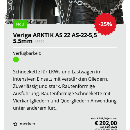
-25%
Neu
Veriga ARKTIK AS 22 AS-22-5,5
5.5mm
12699
Verfügbarkeit:
Schneekette für LKWs und Lastwagen im
intensiven Einsatz mit verstärkten Gliedern.
Zuverlässig und stark. Rautenförmige
Ausführung. Rautenförmige Schneekette mit
Vierkantgliedern und Quergliedern Anwendung
unter anderem für:...
statt € 389,00 jetzt nur
€ 292,00
merken
inkl. 20% MwSt
€ 243,33
exkl. MwSt