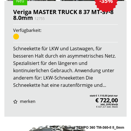
-35%
Neu
Veriga MASTER TRUCK 8 37 MT-37-8
8.0mm
12755
Verfügbarkeit:
Schneekette für LKW und Lastwagen, für
besseren Halt durch ein asymmetrisches Netz.
Spezialisiert für den längeren und
kontinuierlichen Gebrauch. Anwendung unter
anderem für: LKW-Schneeketten Die
Schneekette hat eine rautenförmige und...
statt € 1.110,00 jetzt nur
€ 722,00
merken
inkl. 20% MwSt
€ 601,67
exkl. MwSt