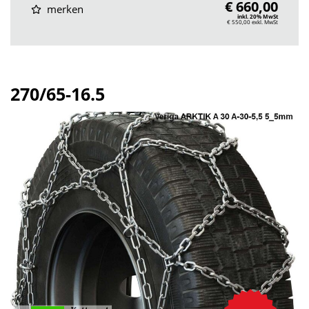
€ 660,00
merken
inkl. 20% MwSt
€ 550,00
exkl. MwSt
270/65-16.5