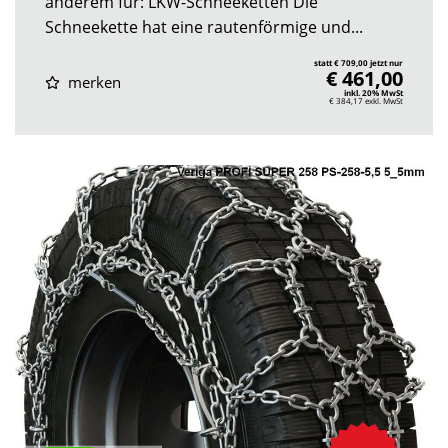
anderem für: LKW-Schneeketten Die
Schneekette hat eine rautenförmige und...
statt € 709,00 jetzt nur
€ 461,00
merken
inkl. 20% MwSt
€ 384,17
exkl. MwSt