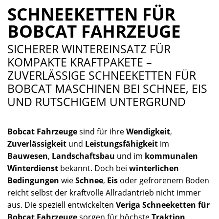
SCHNEEKETTEN FÜR
BOBCAT FAHRZEUGE
SICHERER WINTEREINSATZ FÜR
KOMPAKTE KRAFTPAKETE –
ZUVERLÄSSIGE SCHNEEKETTEN FÜR
BOBCAT MASCHINEN BEI SCHNEE, EIS
UND RUTSCHIGEM UNTERGRUND
Bobcat Fahrzeuge
sind für ihre
Wendigkeit
,
Zuverlässigkeit
und
Leistungsfähigkeit
im
Bauwesen
,
Landschaftsbau
und im
kommunalen
Winterdienst
bekannt. Doch bei
winterlichen
Bedingungen
wie
Schnee
,
Eis
oder gefrorenem Boden
reicht selbst der kraftvolle Allradantrieb nicht immer
aus. Die speziell entwickelten
Veriga Schneeketten für
Bobcat Fahrzeuge
sorgen für höchste
Traktion
,