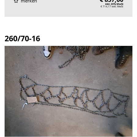
merken
inkl. 20% MwSt
€ 714,17
exkl. MwSt
260/70-16