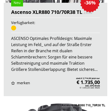
-36%
Neu
Ascenso XLR880 710/70R38 TL
23090
Verfügbarkeit:
ASCENSO Optimales Profildesign: Maximale
Leistung im Feld_ und auf der Straße Erster
Reifen in der Branche mit dualen
Schlammbrechern: Sorgen für eine bessere
Selbstreinigung und maximale Traktion
Größere Stollenüberlappung: Bietet sicheres...
statt € 2.714,00 jetzt nur
€ 1.735,00
merken
inkl. 20% MwSt
€ 1.445,83
exkl. MwSt