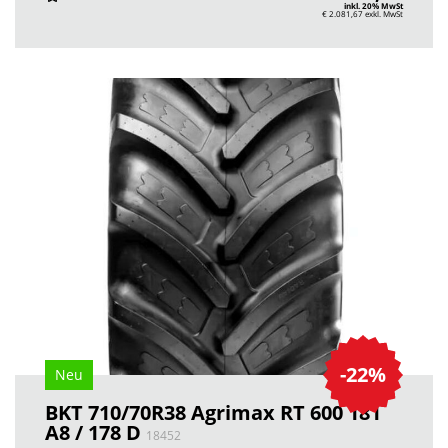
inkl. 20% MwSt
€ 2.081,67
exkl. MwSt
-22%
Neu
BKT 710/70R38 Agrimax RT 600 181
A8 / 178 D
18452