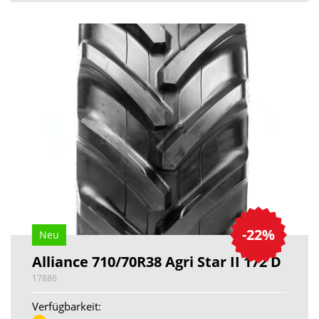
-22%
Neu
Alliance 710/70R38 Agri Star II 172 D
17886
Verfügbarkeit: