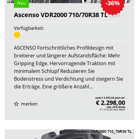
-36%
Neu
Ascenso VDR2000 710/70R38 TL
23207
Verfügbarkeit:
ASCENSO Fortschrittliches Profildesign mit
breiterer und längerer Aufstandsfläche: Mehr
Gripping Edge. Hervorragende Traktion mit
minimalem Schlupf Reduzieren Sie
Bodenstress und Verdichtung und steigern Sie
die Erträge. Eine größere Anzahl...
statt € 3.595,00 jetzt nur
€ 2.298,00
merken
inkl. 20% MwSt
€ 1.915,00
exkl. MwSt