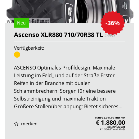
-36%
Neu
Ascenso XLR880 710/70R38 TL
24993
Verfügbarkeit:
ASCENSO Optimales Profildesign: Maximale
Leistung im Feld_ und auf der Straße Erster
Reifen in der Branche mit dualen
Schlammbrechern: Sorgen für eine bessere
Selbstreinigung und maximale Traktion
Größere Stollenüberlappung: Bietet sicheres...
statt € 2.941,00 jetzt nur
€ 1.880,00
merken
inkl. 20% MwSt
€ 1.566,67
exkl. MwSt