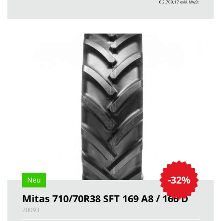
€ 2.709,17
exkl. MwSt
-32%
Neu
Mitas 710/70R38 SFT 169 A8 / 166 D
20093