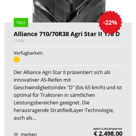
-22%
Neu
Alliance 710/70R38 Agri Star II 178 D
17904
Verfügbarkeit:
Der Alliance Agri Star II präsentiert sich als
innovativer AS-Reifen mit
Geschwindigkeitsindex "D" (bis 65 km/h) und ist
optimal für Traktoren in sämtlichen
Leistungsbereichen geeignet. Die
herausragende StratifiedLayer-Technologie,
auch als...
statt € 3.202,00 jetzt nur
€ 2.498,00
merken