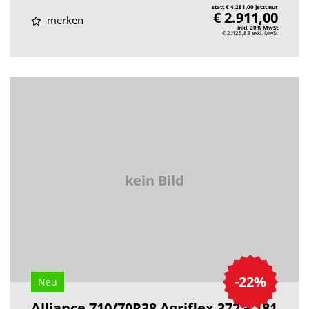
statt € 4.281,00 jetzt nur
€ 2.911,00
merken
inkl. 20% MwSt
€ 2.425,83
exkl. MwSt
kein Bild
-22%
Neu
Alliance 710/70R38 Agriflex 372 + 181