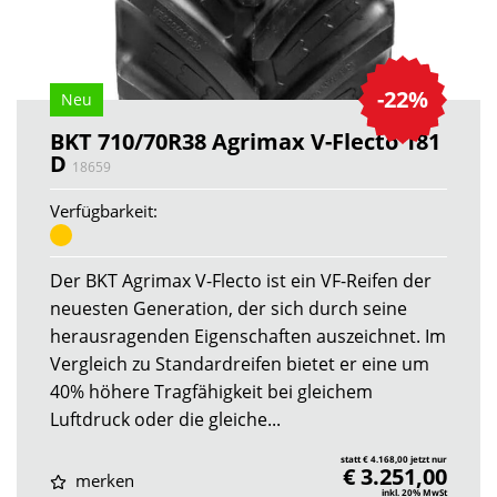
-22%
Neu
BKT 710/70R38 Agrimax V-Flecto 181
D
18659
Verfügbarkeit:
Der BKT Agrimax V-Flecto ist ein VF-Reifen der
neuesten Generation, der sich durch seine
herausragenden Eigenschaften auszeichnet. Im
Vergleich zu Standardreifen bietet er eine um
40% höhere Tragfähigkeit bei gleichem
Luftdruck oder die gleiche...
statt € 4.168,00 jetzt nur
€ 3.251,00
merken
inkl. 20% MwSt