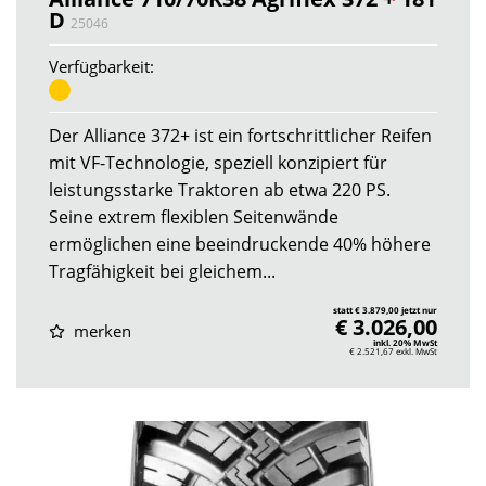
D
25046
Verfügbarkeit:
Der Alliance 372+ ist ein fortschrittlicher Reifen
mit VF-Technologie, speziell konzipiert für
leistungsstarke Traktoren ab etwa 220 PS.
Seine extrem flexiblen Seitenwände
ermöglichen eine beeindruckende 40% höhere
Tragfähigkeit bei gleichem...
statt € 3.879,00 jetzt nur
€ 3.026,00
merken
inkl. 20% MwSt
€ 2.521,67
exkl. MwSt