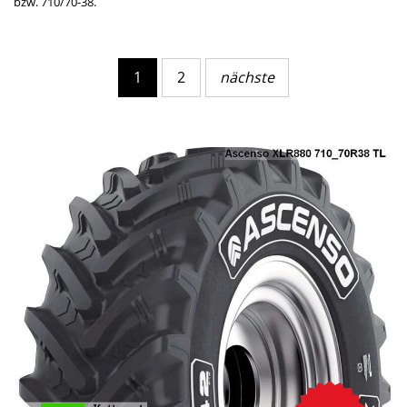
bzw. 710/70-38.
1
2
nächste