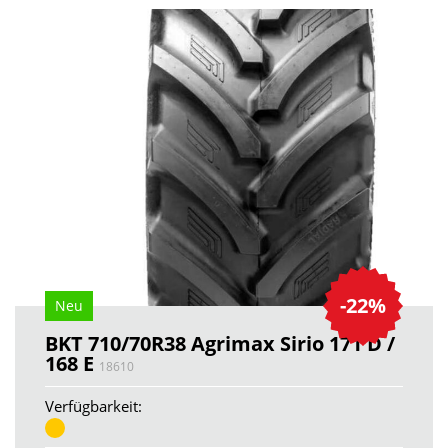
-22%
Neu
BKT 710/70R38 Agrimax Sirio 171 D /
168 E
18610
Verfügbarkeit: