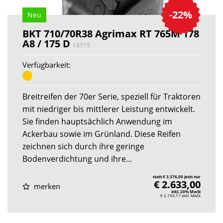
-22%
Neu
BKT 710/70R38 Agrimax RT 765M 178
A8 / 175 D
18519
Verfügbarkeit:
Breitreifen der 70er Serie, speziell für Traktoren
mit niedriger bis mittlerer Leistung entwickelt.
Sie finden hauptsächlich Anwendung im
Ackerbau sowie im Grünland. Diese Reifen
zeichnen sich durch ihre geringe
Bodenverdichtung und ihre...
statt € 3.376,00 jetzt nur
€ 2.633,00
merken
inkl. 20% MwSt
€ 2.194,17
exkl. MwSt