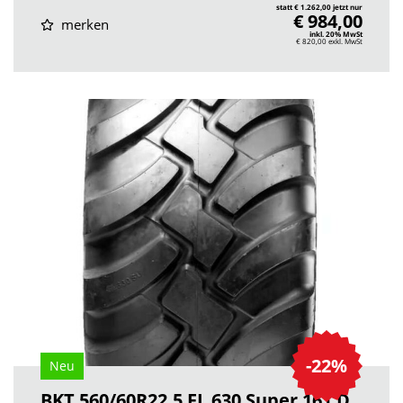
statt € 1.262,00 jetzt nur
€ 984,00
merken
inkl. 20% MwSt
€ 820,00
exkl. MwSt
-22%
Neu
BKT 560/60R22.5 FL 630 Super 161 D