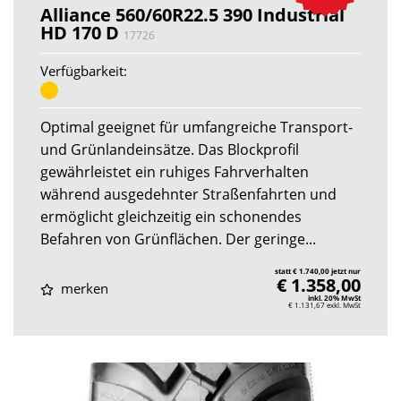
Alliance 560/60R22.5 390 Industrial
HD 170 D
17726
Verfügbarkeit:
Optimal geeignet für umfangreiche Transport-
und Grünlandeinsätze. Das Blockprofil
gewährleistet ein ruhiges Fahrverhalten
während ausgedehnter Straßenfahrten und
ermöglicht gleichzeitig ein schonendes
Befahren von Grünflächen. Der geringe...
statt € 1.740,00 jetzt nur
€ 1.358,00
merken
inkl. 20% MwSt
€ 1.131,67
exkl. MwSt