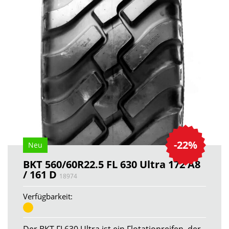
-22%
Neu
BKT 560/60R22.5 FL 630 Ultra 172 A8
/ 161 D
18974
Verfügbarkeit:
Der BKT FL630 Ultra ist ein Flotationreifen, der