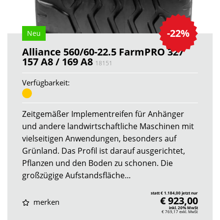
-22%
Neu
Alliance 560/60-22.5 FarmPRO 327
157 A8 / 169 A8
18151
Verfügbarkeit:
Zeitgemäßer Implementreifen für Anhänger
und andere landwirtschaftliche Maschinen mit
vielseitigen Anwendungen, besonders auf
Grünland. Das Profil ist darauf ausgerichtet,
Pflanzen und den Boden zu schonen. Die
großzügige Aufstandsfläche...
statt € 1.184,00 jetzt nur
€ 923,00
merken
inkl. 20% MwSt
€ 769,17
exkl. MwSt