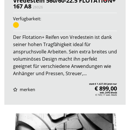
Vredestein 560/60-22.5 FLOTATION+
167 A8
26026
Verfügbarkeit:
Der Flotation+ Reifen von Vredestein ist dank
seiner hohen Tragfähigkeit ideal für
anspruchsvolle Arbeiten. Sein extra breites und
voluminöses Design macht ihn perfekt
geeignet für verschiedene Anwendungen wie
Anhänger und Pressen, Streuer,...
statt € 1.427,00 jetzt nur
€ 899,00
merken
inkl. 20% MwSt
€ 749,17
exkl. MwSt