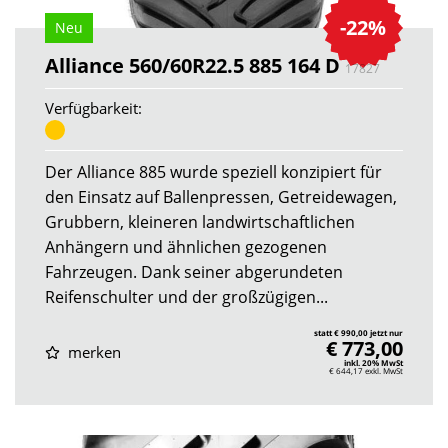
-22%
Neu
Alliance 560/60R22.5 885 164 D
17827
Verfügbarkeit:
Der Alliance 885 wurde speziell konzipiert für
den Einsatz auf Ballenpressen, Getreidewagen,
Grubbern, kleineren landwirtschaftlichen
Anhängern und ähnlichen gezogenen
Fahrzeugen. Dank seiner abgerundeten
Reifenschulter und der großzügigen...
statt € 990,00 jetzt nur
€ 773,00
merken
inkl. 20% MwSt
€ 644,17
exkl. MwSt