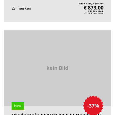
statt € 1.119,00 jetzt nur
€ 873,00
merken
inkl. 20% MwSt
€ 727,50
exkl. MwSt
kein Bild
-37%
Neu