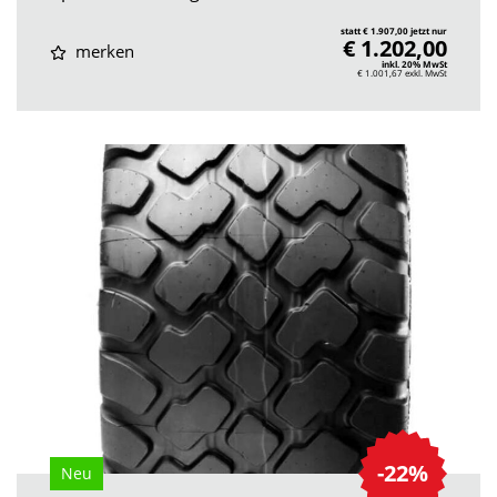
statt € 1.907,00 jetzt nur
€ 1.202,00
merken
inkl. 20% MwSt
€ 1.001,67
exkl. MwSt
-22%
Neu