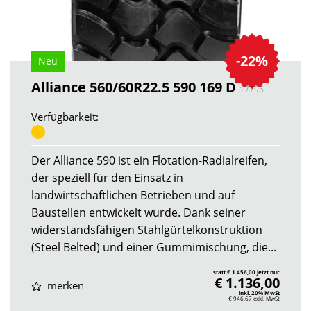
-22%
Neu
Alliance 560/60R22.5 590 169 D
17795
Verfügbarkeit:
Der Alliance 590 ist ein Flotation-Radialreifen,
der speziell für den Einsatz in
landwirtschaftlichen Betrieben und auf
Baustellen entwickelt wurde. Dank seiner
widerstandsfähigen Stahlgürtelkonstruktion
(Steel Belted) und einer Gummimischung, die...
statt € 1.456,00 jetzt nur
€ 1.136,00
merken
inkl. 20% MwSt
€ 946,67
exkl. MwSt