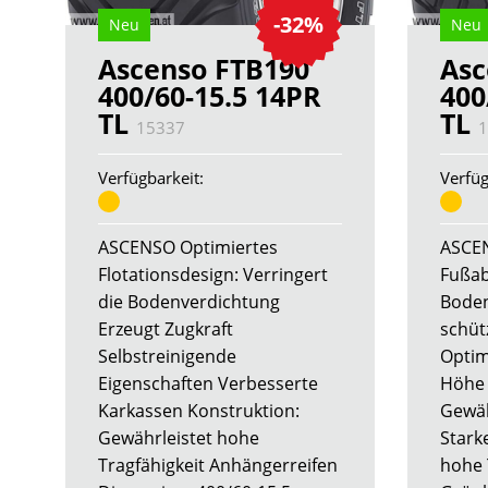
-32%
Neu
Neu
Ascenso FTB190
Asc
400/60-15.5 14PR
400
TL
TL
15337
1
Verfügbarkeit:
Verfüg
ASCENSO Optimiertes
ASCE
Flotationsdesign: Verringert
Fußab
die Bodenverdichtung
Boden
Erzeugt Zugkraft
schüt
Selbstreinigende
Optim
Eigenschaften Verbesserte
Höhe 
Karkassen Konstruktion:
Gewähr
Gewährleistet hohe
Stark
Tragfähigkeit Anhängerreifen
hohe 