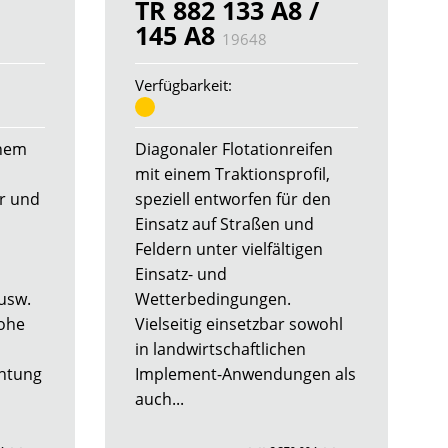
TR 882 133 A8 /
145 A8
19648
Verfügbarkeit:
inem
Diagonaler Flotationreifen
mit einem Traktionsprofil,
er und
speziell entworfen für den
Einsatz auf Straßen und
Feldern unter vielfältigen
Einsatz- und
usw.
Wetterbedingungen.
hohe
Vielseitig einsetzbar sowohl
in landwirtschaftlichen
htung
Implement-Anwendungen als
auch...