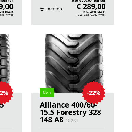
 jetzt nur
statt € 370,00 jetzt nur
9,00
€ 289,00
merken
 20% MwSt
inkl. 20% MwSt
xkl. MwSt
€ 240,83
exkl. MwSt
22%
-22%
Neu
.5
Alliance 400/60-
15.5 Forestry 328
148 A8
18281