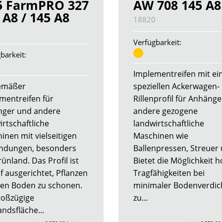
5 FarmPRO 327
AW 708 145 A8
 A8 / 145 A8
18820
5
Verfügbarkeit:
barkeit:
Implementreifen mit e
emäßer
speziellen Ackerwagen-
mentreifen für
Rillenprofil für Anhäng
ger und andere
andere gezogene
irtschaftliche
landwirtschaftliche
inen mit vielseitigen
Maschinen wie
ndungen, besonders
Ballenpressen, Streuer 
ünland. Das Profil ist
Bietet die Möglichkeit 
f ausgerichtet, Pflanzen
Tragfähigkeiten bei
en Boden zu schonen.
minimaler Bodenverdic
roßzügige
zu...
ndsfläche...