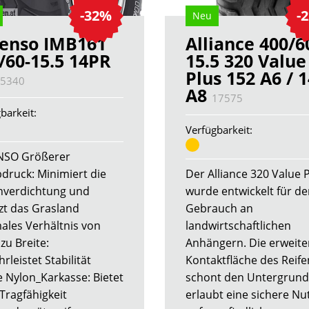
-32%
-
Neu
enso IMB161
Alliance 400/6
/60-15.5 14PR
15.5 320 Value
Plus 152 A6 / 
5340
A8
17575
barkeit:
Verfügbarkeit:
NSO Größerer
druck: Minimiert die
Der Alliance 320 Value 
verdichtung und
wurde entwickelt für d
zt das Grasland
Gebrauch an
ales Verhältnis von
landwirtschaftlichen
zu Breite:
Anhängern. Die erweite
leistet Stabilität
Kontaktfläche des Reife
e Nylon_Karkasse: Bietet
schont den Untergrund
Tragfähigkeit
erlaubt eine sichere N