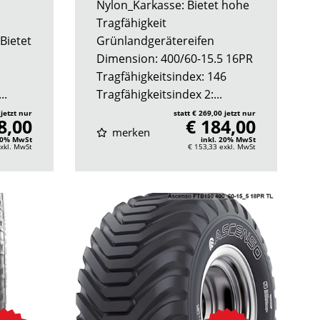
Nylon_Karkasse: Bietet hohe
Tragfähigkeit
Bietet
Grünlandgerätereifen
Dimension: 400/60-15.5 16PR
Tragfähigkeitsindex: 146
..
Tragfähigkeitsindex 2:...
 jetzt nur
statt € 269,00 jetzt nur
8,00
€ 184,00
merken
 20% MwSt
inkl. 20% MwSt
xkl. MwSt
€ 153,33
exkl. MwSt