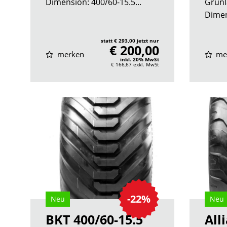
Dimension: 400/60-15.5...
Grünl
Dimen
statt € 293,00 jetzt nur
€ 200,00
merken
me
inkl. 20% MwSt
€ 166,67
exkl. MwSt
-22%
Neu
Neu
BKT 400/60-15.5
All