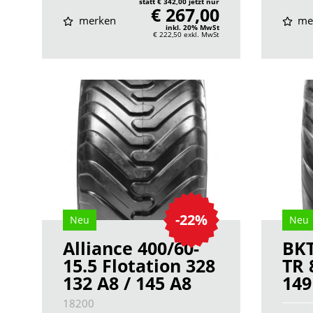
statt € 342,00 jetzt nur
€ 267,00
merken
me
inkl. 20% MwSt
€ 222,50
exkl. MwSt
-22%
Neu
Neu
Alliance 400/60-
BKT
15.5 Flotation 328
TR 
132 A8 / 145 A8
149
18200