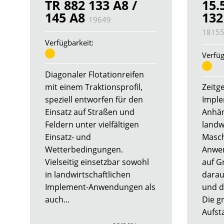
TR 882 133 A8 /
15.
145 A8
132
19649
1815
Verfügbarkeit:
Verfüg
Diagonaler Flotationreifen
mit einem Traktionsprofil,
Zeitg
speziell entworfen für den
Imple
Einsatz auf Straßen und
Anhän
Feldern unter vielfältigen
landw
Einsatz- und
Masch
Wetterbedingungen.
Anwe
Vielseitig einsetzbar sowohl
auf Gr
in landwirtschaftlichen
darau
Implement-Anwendungen als
und d
auch...
Die g
Aufsta