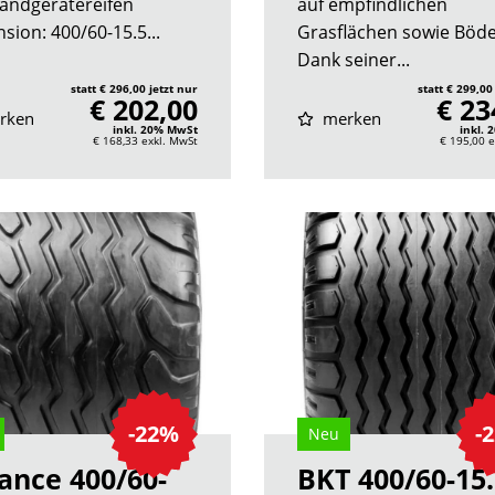
andgerätereifen
auf empfindlichen
sion: 400/60-15.5...
Grasflächen sowie Böde
Dank seiner...
statt € 296,00 jetzt nur
statt € 299,00
€ 202,00
€ 23
rken
merken
inkl. 20% MwSt
inkl.
€ 168,33
exkl. MwSt
€ 195,00
e
-22%
-
Neu
iance 400/60-
BKT 400/60-15