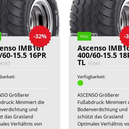
-32%
-
Neu
enso IMB161
Ascenso IMB1
/60-15.5 16PR
400/60-15.5 1
TL
4157
15341
barkeit:
Verfügbarkeit:
NSO Größerer
ASCENSO Größerer
druck: Minimiert die
Fußabdruck: Minimiert 
verdichtung und
Bodenverdichtung und
zt das Grasland
schützt das Grasland
ales Verhältnis von
Optimales Verhältnis v