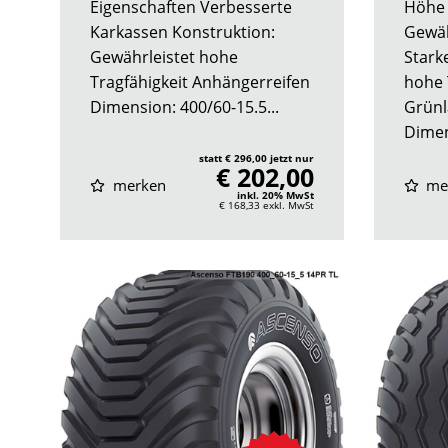
Eigenschaften Verbesserte
Höhe 
Karkassen Konstruktion:
Gewähr
Gewährleistet hohe
Stark
Tragfähigkeit Anhängerreifen
hohe 
Dimension: 400/60-15.5...
Grünl
Dimen
statt € 296,00 jetzt nur
€ 202,00
merken
me
inkl. 20% MwSt
€ 168,33
exkl. MwSt