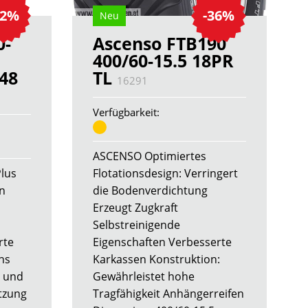
22%
-36%
Neu
0-
Ascenso FTB190
400/60-15.5 18PR
148
TL
16291
Verfügbarkeit:
ASCENSO Optimiertes
Plus
Flotationsdesign: Verringert
en
die Bodenverdichtung
Erzeugt Zugkraft
Selbstreinigende
rte
Eigenschaften Verbesserte
ns
Karkassen Konstruktion:
 und
Gewährleistet hohe
utzung
Tragfähigkeit Anhängerreifen