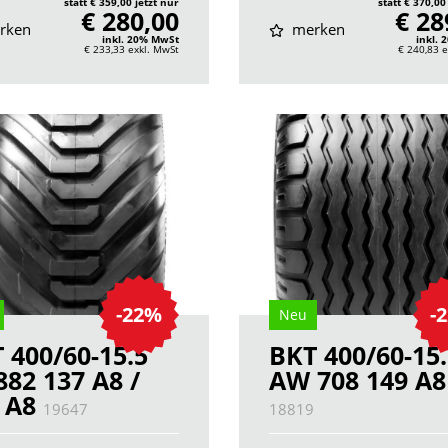
statt € 359,00 jetzt nur
statt € 370,00
€ 280,00
€ 28
rken
merken
inkl. 20% MwSt
inkl.
€ 233,33
exkl. MwSt
€ 240,83
e
-22%
-
Neu
 400/60-15.5
BKT 400/60-15
882 137 A8 /
AW 708 149 A8
 A8
19647
18819