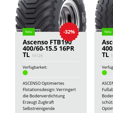
-32%
Neu
Neu
Ascenso FTB190
Asc
400/60-15.5 16PR
400
TL
TL
14126
1
Verfügbarkeit:
Verfüg
ASCENSO Optimiertes
ASCE
Flotationsdesign: Verringert
Fußab
die Bodenverdichtung
Boden
Erzeugt Zugkraft
schüt
Selbstreinigende
Optim