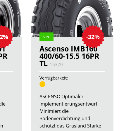
32%
-32%
Neu
61
Ascenso IMB160
8PR
400/60-15.5 16PR
TL
16370
Verfügbarkeit:
ASCENSO Optimaler
die
Implementierungsentwurf:
Minimiert die
Bodenverdichtung und
on
schützt das Grasland Starke