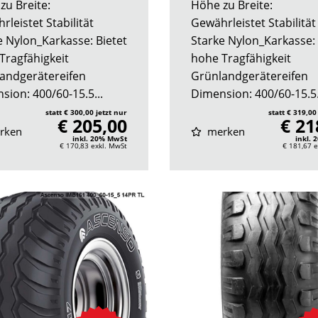
zu Breite:
Höhe zu Breite:
leistet Stabilität
Gewährleistet Stabilität
e Nylon_Karkasse: Bietet
Starke Nylon_Karkasse: 
Tragfähigkeit
hohe Tragfähigkeit
andgerätereifen
Grünlandgerätereifen
sion: 400/60-15.5...
Dimension: 400/60-15.5.
statt € 300,00 jetzt nur
statt € 319,00
€ 205,00
€ 21
rken
merken
inkl. 20% MwSt
inkl.
€ 170,83
exkl. MwSt
€ 181,67
e