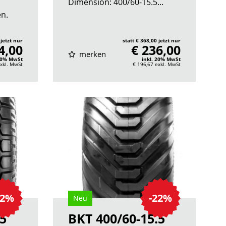
Dimension: 400/60-15.5...
n.
 jetzt nur
statt € 368,00 jetzt nur
4,00
€ 236,00
merken
 20% MwSt
inkl. 20% MwSt
xkl. MwSt
€ 196,67
exkl. MwSt
22%
-22%
Neu
.5
BKT 400/60-15.5