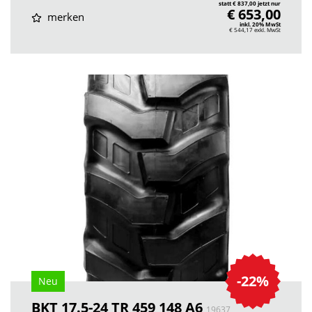
statt € 837,00 jetzt nur
€ 653,00
merken
inkl. 20% MwSt
€ 544,17
exkl. MwSt
-22%
Neu
BKT 17.5-24 TR 459 148 A6
19637