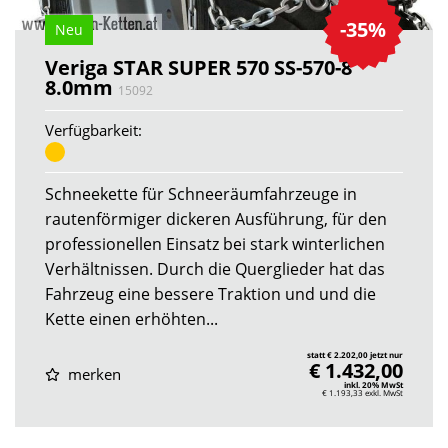
-35%
Neu
Veriga STAR SUPER 570 SS-570-8
8.0mm
15092
Verfügbarkeit:
Schneekette für Schneeräumfahrzeuge in
rautenförmiger dickeren Ausführung, für den
professionellen Einsatz bei stark winterlichen
Verhältnissen. Durch die Querglieder hat das
Fahrzeug eine bessere Traktion und und die
Kette einen erhöhten...
statt € 2.202,00 jetzt nur
€ 1.432,00
merken
inkl. 20% MwSt
€ 1.193,33
exkl. MwSt