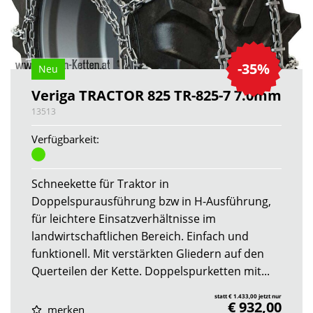
-35%
Neu
Veriga TRACTOR 825 TR-825-7 7.0mm
13513
Verfügbarkeit:
Schneekette für Traktor in
Doppelspurausführung bzw in H-Ausführung,
für leichtere Einsatzverhältnisse im
landwirtschaftlichen Bereich. Einfach und
funktionell. Mit verstärkten Gliedern auf den
Querteilen der Kette. Doppelspurketten mit...
statt € 1.433,00 jetzt nur
€ 932,00
merken