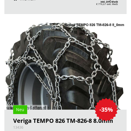
inkl. 20% MwSt
€ 776,67
exkl. MwSt
-35%
Neu
Veriga TEMPO 826 TM-826-8 8.0mm
13436