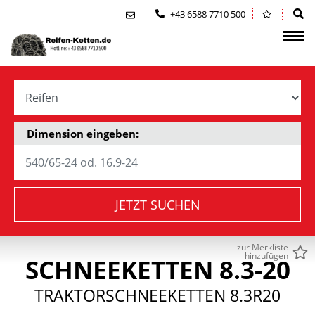
Zum Inhalt springen (Alt+0)
Zum Hauptmenü springen (Alt+1)
+43 6588 7710 500
Dimension eingeben:
JETZT SUCHEN
zur Merkliste
hinzufügen
SCHNEEKETTEN 8.3-20
TRAKTORSCHNEEKETTEN 8.3R20