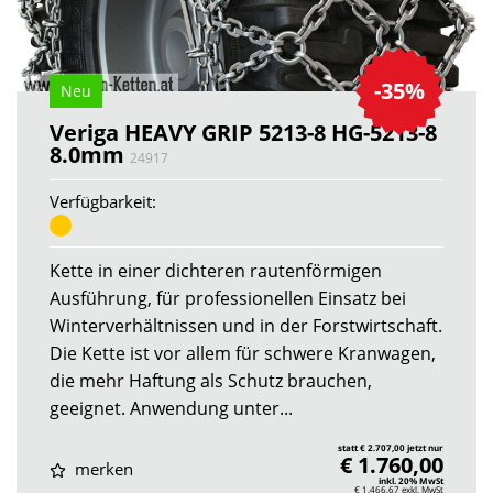
-35%
Neu
Veriga HEAVY GRIP 5213-8 HG-5213-8
8.0mm
24917
Verfügbarkeit:
Kette in einer dichteren rautenförmigen
Ausführung, für professionellen Einsatz bei
Winterverhältnissen und in der Forstwirtschaft.
Die Kette ist vor allem für schwere Kranwagen,
die mehr Haftung als Schutz brauchen,
geeignet. Anwendung unter...
statt € 2.707,00 jetzt nur
€ 1.760,00
merken
inkl. 20% MwSt
€ 1.466,67
exkl. MwSt