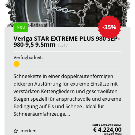
-35%
Neu
Veriga STAR EXTREME PLUS 980 SEP-
980-9,5 9.5mm
15217
Verfügbarkeit:
Schneekette in einer doppelrautenförmigen
dickeren Ausführung für extreme Einsätze mit
verstärkten Kettengliedern und geschweißten
Stegen speziell für anspruchsvolle und extreme
Bedingung auf Eis und Schnee . Ideal für
Schneeräumfahrzeuge,...
statt € 6.498,00 jetzt nur
€ 4.224,00
merken
inkl. 20% MwSt