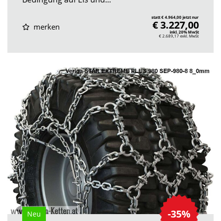
statt € 4.964,00 jetzt nur
€ 3.227,00
merken
inkl. 20% MwSt
€ 2.689,17
exkl. MwSt
-35%
Neu