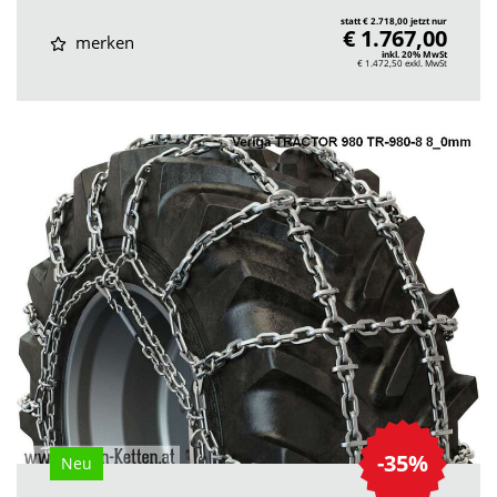
statt € 2.718,00 jetzt nur
€ 1.767,00
merken
inkl. 20% MwSt
€ 1.472,50
exkl. MwSt
-35%
Neu