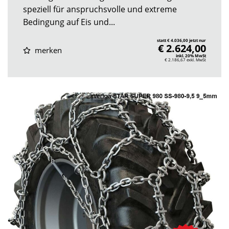
speziell für anspruchsvolle und extreme
Bedingung auf Eis und...
statt € 4.036,00 jetzt nur
€ 2.624,00
merken
inkl. 20% MwSt
€ 2.186,67
exkl. MwSt