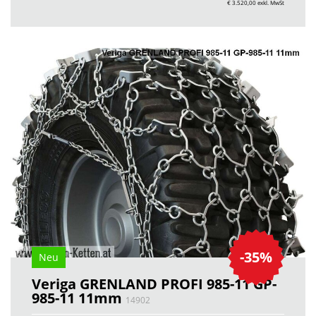
€ 3.520,00
exkl. MwSt
-35%
Neu
Veriga GRENLAND PROFI 985-11 GP-
985-11 11mm
14902