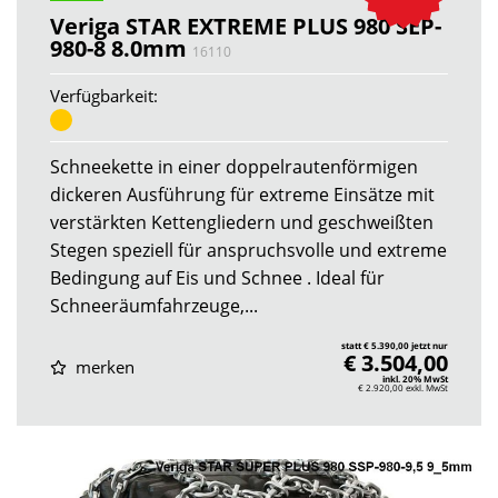
Veriga STAR EXTREME PLUS 980 SEP-
980-8 8.0mm
16110
Verfügbarkeit:
Schneekette in einer doppelrautenförmigen
dickeren Ausführung für extreme Einsätze mit
verstärkten Kettengliedern und geschweißten
Stegen speziell für anspruchsvolle und extreme
Bedingung auf Eis und Schnee . Ideal für
Schneeräumfahrzeuge,...
statt € 5.390,00 jetzt nur
€ 3.504,00
merken
inkl. 20% MwSt
€ 2.920,00
exkl. MwSt