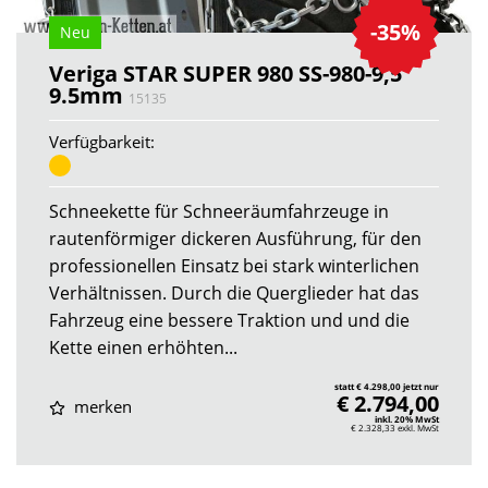
-35%
Neu
Veriga STAR SUPER 980 SS-980-9,5
9.5mm
15135
Verfügbarkeit:
Schneekette für Schneeräumfahrzeuge in
rautenförmiger dickeren Ausführung, für den
professionellen Einsatz bei stark winterlichen
Verhältnissen. Durch die Querglieder hat das
Fahrzeug eine bessere Traktion und und die
Kette einen erhöhten...
statt € 4.298,00 jetzt nur
€ 2.794,00
merken
inkl. 20% MwSt
€ 2.328,33
exkl. MwSt