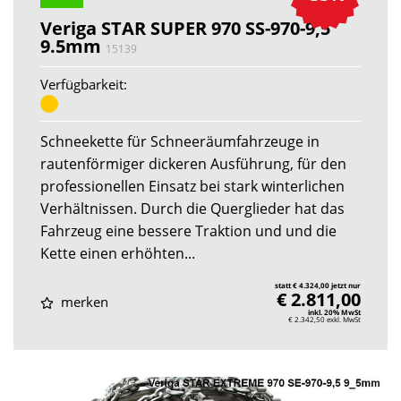
Veriga STAR SUPER 970 SS-970-9,5
9.5mm
15139
Verfügbarkeit:
Schneekette für Schneeräumfahrzeuge in
rautenförmiger dickeren Ausführung, für den
professionellen Einsatz bei stark winterlichen
Verhältnissen. Durch die Querglieder hat das
Fahrzeug eine bessere Traktion und und die
Kette einen erhöhten...
statt € 4.324,00 jetzt nur
€ 2.811,00
merken
inkl. 20% MwSt
€ 2.342,50
exkl. MwSt