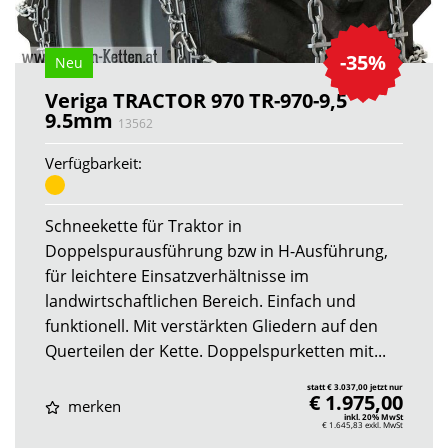
-35%
Neu
Veriga TRACTOR 970 TR-970-9,5
9.5mm
13562
Verfügbarkeit:
Schneekette für Traktor in
Doppelspurausführung bzw in H-Ausführung,
für leichtere Einsatzverhältnisse im
landwirtschaftlichen Bereich. Einfach und
funktionell. Mit verstärkten Gliedern auf den
Querteilen der Kette. Doppelspurketten mit...
statt € 3.037,00 jetzt nur
€ 1.975,00
merken
inkl. 20% MwSt
€ 1.645,83
exkl. MwSt