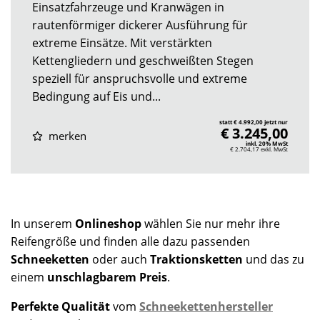
Einsatzfahrzeuge und Kranwägen in
rautenförmiger dickerer Ausführung für
extreme Einsätze. Mit verstärkten
Kettengliedern und geschweißten Stegen
speziell für anspruchsvolle und extreme
Bedingung auf Eis und...
statt € 4.992,00 jetzt nur
€ 3.245,00
merken
inkl. 20% MwSt
€ 2.704,17
exkl. MwSt
In unserem
Onlineshop
wählen Sie nur mehr ihre
Reifengröße und finden alle dazu passenden
Schneeketten
oder auch
Traktionsketten
und das zu
einem
unschlagbarem Preis
.
Perfekte Qualität
vom
Schneekettenhersteller