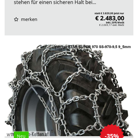
stehen für einen sicheren Halt bei...
statt € 3.820,00 jetzt nur
€ 2.483,00
merken
inkl. 20% MwSt
€ 2.069,17
exkl. MwSt
-35%
Neu