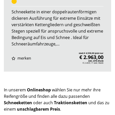
Schneekette in einer doppelrautenförmigen
dickeren Ausführung für extreme Einsätze mit
verstärkten Kettengliedern und geschweißten
Stegen speziell für anspruchsvolle und extreme
Bedingung auf Eis und Schnee . Ideal für
Schneeräumfahrzeuge,...
statt € 4.558,00 jetzt nur
€ 2.963,00
merken
inkl. 20% MwSt
€ 2.469,17
exkl. MwSt
In unserem
Onlineshop
wählen Sie nur mehr ihre
Reifengröße und finden alle dazu passenden
Schneeketten
oder auch
Traktionsketten
und das zu
einem
unschlagbarem Preis
.