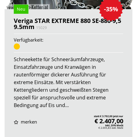
-35%
Neu
Veriga STAR EXTREME 880 SE-880-9,5
9.5mm
15029
Verfügbarkeit:
Schneekette für Schneeräumfahrzeuge,
Einsatzfahrzeuge und Kranwägen in
rautenförmiger dickerer Ausführung für
extreme Einsätze. Mit verstärkten
Kettengliedern und geschweißten Stegen
speziell für anspruchsvolle und extreme
Bedingung auf Eis und...
statt € 3.702,00 jetzt nur
€ 2.407,00
merken
inkl. 20% MwSt
€ 2.005,83
exkl. MwSt