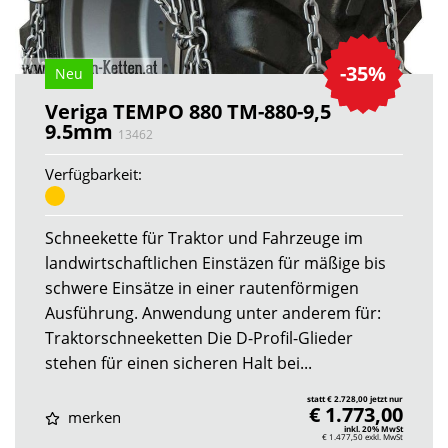
-35%
Neu
Veriga TEMPO 880 TM-880-9,5
9.5mm
13462
Verfügbarkeit:
Schneekette für Traktor und Fahrzeuge im
landwirtschaftlichen Einstäzen für mäßige bis
schwere Einsätze in einer rautenförmigen
Ausführung. Anwendung unter anderem für:
Traktorschneeketten Die D-Profil-Glieder
stehen für einen sicheren Halt bei...
statt € 2.728,00 jetzt nur
€ 1.773,00
merken
inkl. 20% MwSt
€ 1.477,50
exkl. MwSt