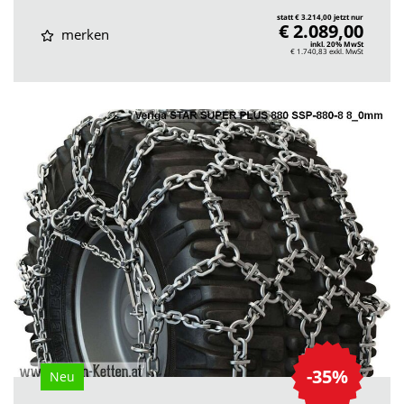
statt € 3.214,00 jetzt nur
€ 2.089,00
merken
inkl. 20% MwSt
€ 1.740,83
exkl. MwSt
-35%
Neu