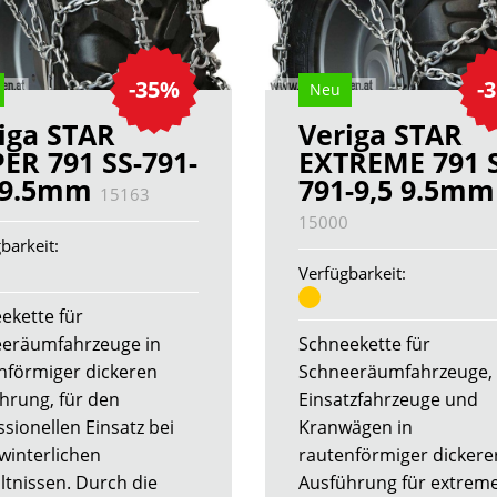
-35%
-
Neu
iga STAR
Veriga STAR
ER 791 SS-791-
EXTREME 791 S
5 9.5mm
791-9,5 9.5mm
15163
15000
barkeit:
Verfügbarkeit:
ekette für
eräumfahrzeuge in
Schneekette für
nförmiger dickeren
Schneeräumfahrzeuge,
hrung, für den
Einsatzfahrzeuge und
ssionellen Einsatz bei
Kranwägen in
 winterlichen
rautenförmiger dickere
ltnissen. Durch die
Ausführung für extrem