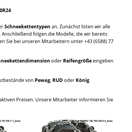
70R24
er
Schneekettentypen
an. Zunächst listen wir alle
. Anschließend folgen die Modelle, die wir bereits
n Sie bei unseren Mitarbeitern unter +43 (6588) 77
hneekettendimension
oder
Reifengröße
eingeben
estbestände von
Pewag
,
RUD
oder
König
aktiven Preisen. Unsere Mitarbeiter informieren Sie