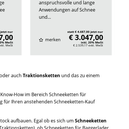
ge
anspruchsvolle und lange
ee
Anwendungen auf Schnee
und...
 jetzt nur
statt € 4.687,00 jetzt nur
7,00
€ 3.047,00
merken
 20% MwSt
inkl. 20% MwSt
xkl. MwSt
€ 2.539,17
exkl. MwSt
oder auch
Traktionsketten
und das zu einem
 Know-How im Bereich Schneeketten für
ng für Ihren anstehenden Schneeketten-Kauf
tock aufbauen. Egal ob es sich um
Schneeketten
Traktionsketten), ob Schneeketten für Baggerlader,