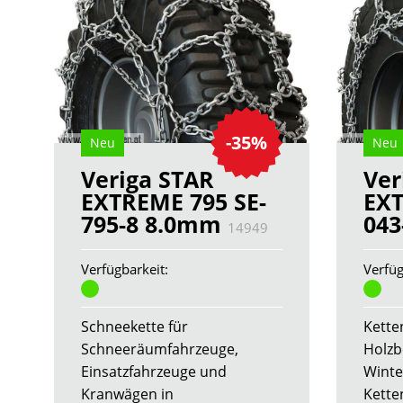
-35%
Neu
Neu
Veriga STAR
Ver
EXTREME 795 SE-
EXT
795-8 8.0mm
043
14949
Verfügbarkeit:
Verfüg
Schneekette für
Kette
Schneeräumfahrzeuge,
Holzb
Einsatzfahrzeuge und
Winte
Kranwägen in
Kette