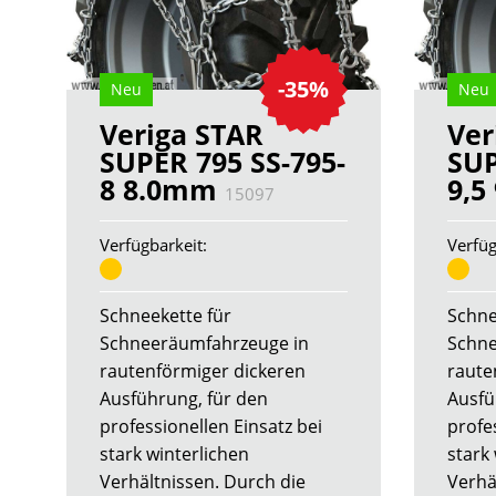
-35%
Neu
Neu
Veriga STAR
Ver
SUPER 795 SS-795-
SUP
8 8.0mm
9,
15097
Verfügbarkeit:
Verfüg
Schneekette für
Schne
Schneeräumfahrzeuge in
Schne
rautenförmiger dickeren
raute
Ausführung, für den
Ausfü
professionellen Einsatz bei
profe
stark winterlichen
stark
Verhältnissen. Durch die
Verhä