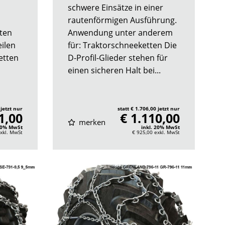
schwere Einsätze in einer
rautenförmigen Ausführung.
kten
Anwendung unter anderem
ilen
für: Traktorschneeketten Die
etten
D-Profil-Glieder stehen für
einen sicheren Halt bei...
 jetzt nur
statt € 1.706,00 jetzt nur
1,00
€ 1.110,00
merken
 20% MwSt
inkl. 20% MwSt
xkl. MwSt
€ 925,00
exkl. MwSt