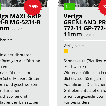
-35%
-
Neu
iga MAXI GRIP
Veriga
4-8 MG-5234-8
GRENLAND PR
0mm
772-11 GP-772
22122
11mm
12951
barkeit:
Verfügbarkeit:
in einer dichteren
nförmigen Ausführung,
Schneekette (Blattlkette
xtreme
erschwerten
rverhältnisse und
Winterverhältnissen in 
brüche. Mit verstärkten
dichtrautenförmigen
ern und geschweißten
Ausführung. Die flache
n, für einen
Griffelemente stehen f
uchsvollen und
einen ausgezeichneten 
laufenden Einsatz bei
Für besonders