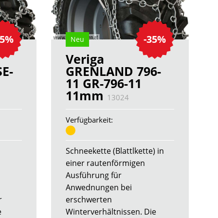
35%
-35%
Neu
Veriga
E-
GRENLAND 796-
11 GR-796-11
11mm
13024
Verfügbarkeit:
Schneekette (Blattlkette) in
einer rautenförmigen
Ausführung für
Anwednungen bei
r
erschwerten
e
Winterverhältnissen. Die