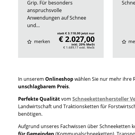
Grip. Für besonders
Schnee
anspruchsvolle
Anwendungen auf Schnee
und...
statt € 3.118,00 jetzt nur
€ 2.027,00
merken
me
inkl. 20% MwSt
€ 1.689,17
exkl. MwSt
In unserem
Onlineshop
wählen Sie nur mehr ihre 
unschlagbarem Preis
.
Perfekte Qualität
vom
Schneekettenhersteller Ve
Landwirtschaft und Traktionsketten für Forstwirts
benötigen.
Aufgrund unseres Fachwissen über Schneeketten kon
für Gemeinden
(Kommunalschneeketten), Transpo