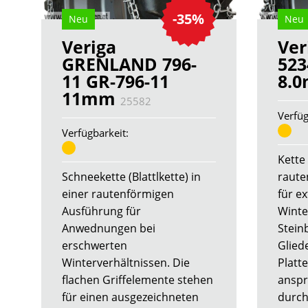
-35%
Neu
Neu
Veriga
Ver
GRENLAND 796-
523
11 GR-796-11
8.
11mm
25582
Verfüg
Verfügbarkeit:
Kette 
Schneekette (Blattlkette) in
raute
einer rautenförmigen
für e
Ausführung für
Winte
Anwednungen bei
Stein
erschwerten
Glied
Winterverhältnissen. Die
Platte
flachen Griffelemente stehen
anspr
für einen ausgezeichneten
durch