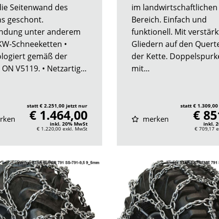
die Seitenwand des
im landwirtschaftlichen
ns geschont.
Bereich. Einfach und
ndung unter anderem
funktionell. Mit verstär
LKW-Schneeketten •
Gliedern auf den Querte
ogiert gemäß der
der Kette. Doppelspurk
ON V5119. • Netzartig...
mit...
statt € 2.251,00 jetzt nur
statt € 1.309,00
€ 1.464,00
€ 85
rken
merken
inkl. 20% MwSt
inkl.
€ 1.220,00
exkl. MwSt
€ 709,17
e