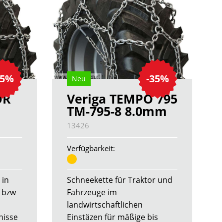
35%
-35%
Neu
OR
Veriga TEMPO 795
TM-795-8 8.0mm
13426
Verfügbarkeit:
 in
Schneekette für Traktor und
 bzw
Fahrzeuge im
landwirtschaftlichen
nisse
Einstäzen für mäßige bis