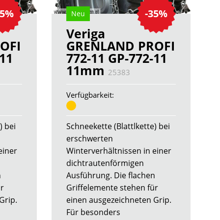
35%
-35%
Neu
Veriga
OFI
GRENLAND PROFI
-11
772-11 GP-772-11
11mm
25383
Verfügbarkeit:
) bei
Schneekette (Blattlkette) bei
erschwerten
einer
Winterverhältnissen in einer
dichtrautenförmigen
n
Ausführung. Die flachen
ür
Griffelemente stehen für
Grip.
einen ausgezeichneten Grip.
Für besonders