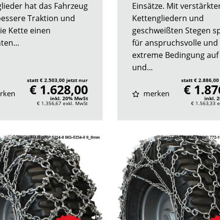
lieder hat das Fahrzeug
Einsätze. Mit verstärkte
bessere Traktion und
Kettengliedern und
ie Kette einen
geschweißten Stegen sp
ten...
für anspruchsvolle und
extreme Bedingung auf 
und...
statt € 2.503,00 jetzt nur
statt € 2.886,00
€ 1.628,00
€ 1.87
rken
merken
inkl. 20% MwSt
inkl.
€ 1.356,67
exkl. MwSt
€ 1.563,33
e