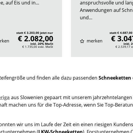
, auf Eis und in...
anspruchsvolle und lan
Anwendungen auf Schn
und...
statt € 3.203,00 jetzt nur
statt € 4.687,00
€ 2.082,00
€ 3.04
rken
merken
inkl. 20% MwSt
inkl.
€ 1.735,00
exkl. MwSt
€ 2.539,17
e
Reifengröße und finden alle dazu passenden
Schneeketten
riga
aus Slowenien gepaart mit unserem jahrzehntelangen
chaft machen uns für die Top-Adresse, wenn Sie Top-Beratu
nten wir uns im Laufe der Zeit ein einen riesigen Kundens
rtunternehmen (
LKW-Schneeketten
), Forstunternehmen (