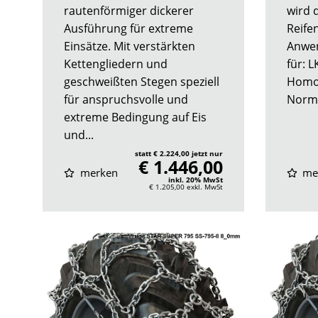
rautenförmiger dickerer
wird 
Ausführung für extreme
Reife
Einsätze. Mit verstärkten
Anwe
Kettengliedern und
für: 
geschweißten Stegen speziell
Homol
für anspruchsvolle und
Norm 
extreme Bedingung auf Eis
und...
statt € 2.224,00 jetzt nur
€ 1.446,00
merken
me
inkl. 20% MwSt
€ 1.205,00
exkl. MwSt