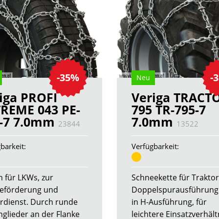
-35%
-
Neu
iga PROFI
Veriga TRACT
REME 043 PE-
795 TR-795-7
-7 7.0mm
7.0mm
23844
13522
barkeit:
Verfügbarkeit:
n für LKWs, zur
Schneekette für Traktor
eförderung und
Doppelspurausführung
rdienst. Durch runde
in H-Ausführung, für
nglieder an der Flanke
leichtere Einsatzverhält