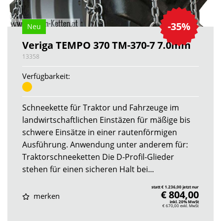
-35%
Neu
Veriga TEMPO 370 TM-370-7 7.0mm
13358
Verfügbarkeit:
Schneekette für Traktor und Fahrzeuge im
landwirtschaftlichen Einstäzen für mäßige bis
schwere Einsätze in einer rautenförmigen
Ausführung. Anwendung unter anderem für:
Traktorschneeketten Die D-Profil-Glieder
stehen für einen sicheren Halt bei...
statt € 1.236,00 jetzt nur
€ 804,00
merken
inkl. 20% MwSt
€ 670,00
exkl. MwSt