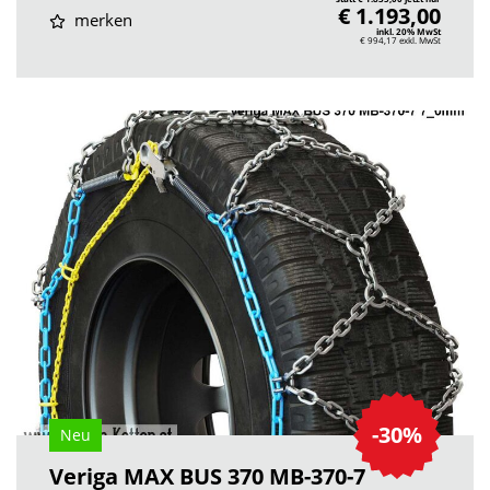
€ 1.193,00
merken
inkl. 20% MwSt
€ 994,17
exkl. MwSt
-30%
Neu
Veriga MAX BUS 370 MB-370-7