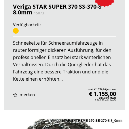
Veriga STAR SUPER 370 SS-370-8
8.0mm
15073
Verfügbarkeit:
Schneekette für Schneeräumfahrzeuge in
rautenförmiger dickeren Ausführung, für den
professionellen Einsatz bei stark winterlichen
Verhältnissen. Durch die Querglieder hat das
Fahrzeug eine bessere Traktion und und die
Kette einen erhöhten...
statt € 1.776,00 jetzt nur
€ 1.155,00
merken
inkl. 20% MwSt
€ 962,50
exkl. MwSt