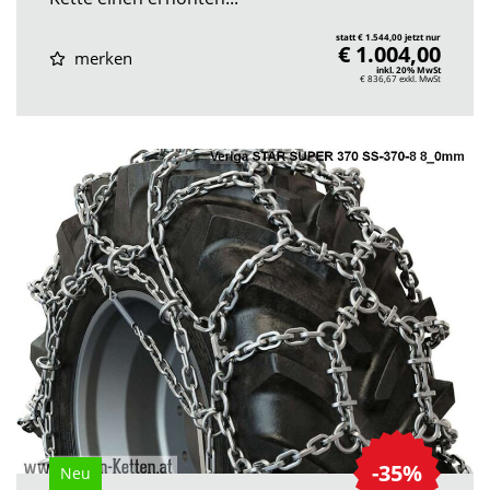
statt € 1.544,00 jetzt nur
€ 1.004,00
merken
inkl. 20% MwSt
€ 836,67
exkl. MwSt
-35%
Neu