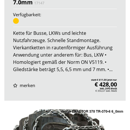
7.0mm
17147
Verfügbarkeit:
Kette für Busse, LKWs und leichte
Nutzfahrzeuge. Schnelle Standmontage.
Vierkantketten in rautenförmiger Ausführung
Anwendung unter anderem für: Bus, LKW •
Homologiert gemäß der Norm ON V5119. •
Gliedstärke beträgt 5,5, 6,5 mm und 7 mm. •...
statt € 611,00 jetzt nur
€ 428,00
merken
inkl. 20% MwSt
€ 356,67
exkl. MwSt