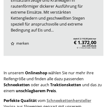
Einsatzfahrzeuge und Kranwägen in
rautenförmiger dickerer Ausführung für
extreme Einsätze. Mit verstärkten
Kettengliedern und geschweißten Stegen
speziell für anspruchsvolle und extreme
Bedingung auf Eis und...
statt € 2.110,00 jetzt nur
€ 1.372,00
merken
inkl. 20% MwSt
€ 1.143,33
exkl. MwSt
In unserem
Onlineshop
wählen Sie nur mehr ihre
Reifengröße und finden alle dazu passenden
Schneeketten
oder auch
Traktionsketten
und das zu
einem
unschlagbarem Preis
.
Perfekte Qualität
vom
Schneekettenhersteller
Veriga
aus Slowenien gepaart mit unserem