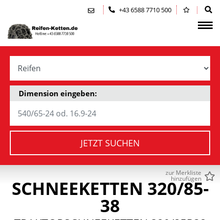
Zum Inhalt springen (Alt+0)
Zum Hauptmenü springen (Alt+1)
+43 6588 7710 500
Dimension eingeben:
JETZT SUCHEN
zur Merkliste
hinzufügen
SCHNEEKETTEN 320/85-
38