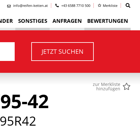
info@reifen-ketten.at
+43 6588 7710 500
Merkliste
NDER
SONSTIGES
ANFRAGEN
BEWERTUNGEN
JETZT SUCHEN
zur Merkliste
hinzufügen
95-42
95R42