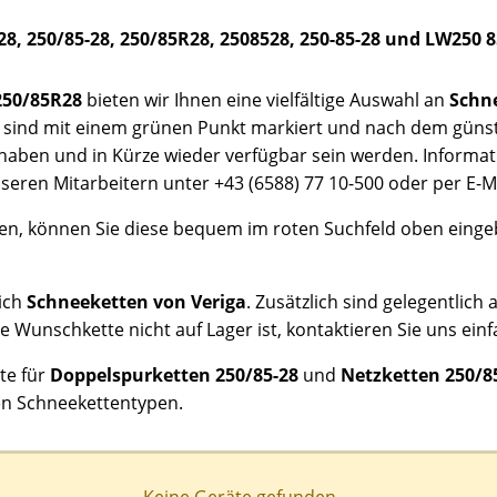
28, 250/85-28, 250/85R28, 2508528, 250-85-28 und LW250 
250/85R28
bieten wir Ihnen eine vielfältige Auswahl an
Schn
se sind mit einem grünen Punkt markiert und nach dem günst
lt haben und in Kürze wieder verfügbar sein werden. Informa
seren Mitarbeitern unter +43 (6588) 77 10-500 oder per E-M
en, können Sie diese bequem im roten Suchfeld oben einge
lich
Schneeketten von Veriga
. Zusätzlich sind gelegentli
re Wunschkette nicht auf Lager ist, kontaktieren Sie uns einf
te für
Doppelspurketten 250/85-28
und
Netzketten 250/8
hen Schneekettentypen.
Keine Geräte gefunden ...