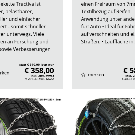
ekette Tractiva ist
einen Freiraum von 7m
r, belastbarer,
Textilbezug auf Reifen
ller und einfacher
Anwendung unter and
ert - somit schneller
für: Auto • Ideal für Fah
rer unterwegs. Viele
auf verschneiten und ei
en an Forschung und
Straßen. • Lauffläche in.
 sowie Verbesserungen
statt € 510,00 jetzt nur
€ 358,00
€ 5
rken
merken
inkl. 20% MwSt
inkl.
€ 298,33
exkl. MwSt
€ 48,33
e