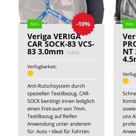
-10%
Neu
Neu
Veriga VERIGA
Ver
CAR SOCK-83 VCS-
PR
83 3.0mm
NT 
16805
4.
Verfügbarkeit:
Verfüg
Anti-Rutschsystem durch
speziellen Textilbezug. CAR-
Schne
SOCK benötigt innen lediglich
Komb
einen Freiraum von 7mm.
sowie
Textilbezug auf Reifen
uns A
Anwendung unter anderem
profe
für: Auto • Ideal für Fahrten
Anwe