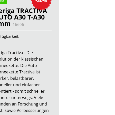
-30%
eu
eriga TRACTIVA
UTO A30 T-A30
4mm
16606
fügbarkeit:
iga Tractiva - Die
olution der klassischen
hneekette. Die Auto-
hneekette Tractiva ist
rker, belastbarer,
hneller und einfacher
ntiert - somit schneller
cherer unterwegs. Viele
unden an Forschung und
st, sowie Verbesserungen