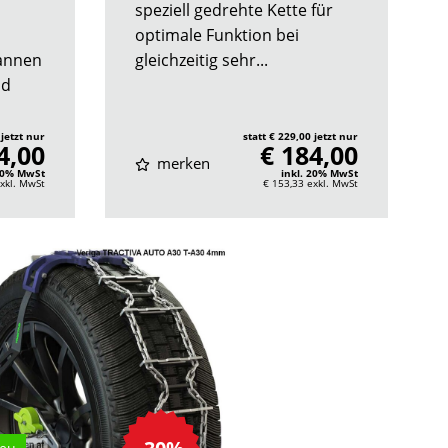
speziell gedrehte Kette für
optimale Funktion bei
annen
gleichzeitig sehr...
nd
 jetzt nur
statt € 229,00 jetzt nur
4,00
€ 184,00
merken
 20% MwSt
inkl. 20% MwSt
xkl. MwSt
€ 153,33
exkl. MwSt