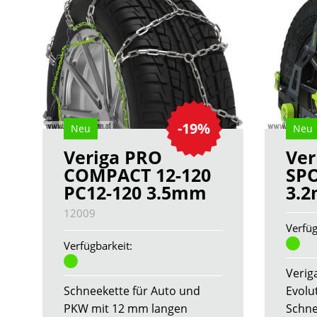
-19%
Neu
Neu
Veriga PRO
Ver
COMPACT 12-120
SPO
PC12-120 3.5mm
3.
12009
Verfüg
Verfügbarkeit:
Veriga
Schneekette für Auto und
Evolu
PKW mit 12 mm langen
Schne