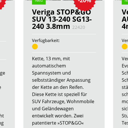
%
-20%
Neu
N
Veriga STOP&GO
V
SUV 13-240 SG13-
A
240 3.8mm
22420
Verfügbarkeit:
Ver
Kette, 13 mm, mit
Ver
automatischem
Ev
uge
Spannsystem und
Sc
selbstständiger Anpassung
Sc
e
der Kette an den Reifen.
stä
Diese Kette ist speziell für
sc
SUV Fahrzeuge, Wohnmobile
mo
und Geländewagen
si
ht
entwickelt worden. Zwei
St
ng
patentierte »STOP&GO«
Te