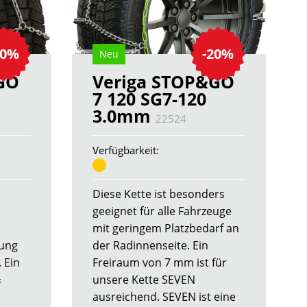
20%
-20%
Neu
GO
Veriga STOP&GO
7 120 SG7-120
3.0mm
22524
Verfügbarkeit:
Diese Kette ist besonders
geeignet für alle Fahrzeuge
mit geringem Platzbedarf an
sung
der Radinnenseite. Ein
 Ein
Freiraum von 7 mm ist für
«
unsere Kette SEVEN
ausreichend. SEVEN ist eine