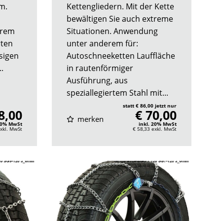
m.
Kettengliedern. Mit der Kette
bewältigen Sie auch extreme
erem
Situationen. Anwendung
rten
unter anderem für:
sigen
Autoschneeketten Lauffläche
..
in rautenförmiger
Ausführung, aus
speziallegiertem Stahl mit...
statt € 86,00 jetzt nur
8,00
€ 70,00
merken
 20% MwSt
inkl. 20% MwSt
xkl. MwSt
€ 58,33
exkl. MwSt