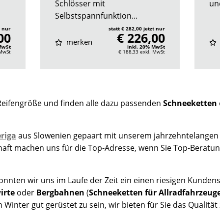
Schlösser mit
und
Selbstspannfunktion...
t nur
statt € 282,00 jetzt nur
00
€ 226,00
merken
 MwSt
inkl. 20% MwSt
 MwSt
€ 188,33
exkl. MwSt
Reifengröße und finden alle dazu passenden
Schneeketten
riga
aus Slowenien gepaart mit unserem jahrzehntelangen
chaft machen uns für die Top-Adresse, wenn Sie Top-Beratu
nten wir uns im Laufe der Zeit ein einen riesigen Kundens
irte
oder
Bergbahnen
(
Schneeketten für Allradfahrzeug
 Winter gut gerüstet zu sein, wir bieten für Sie das Qualitä