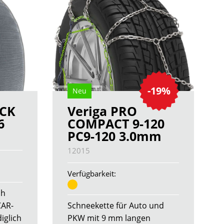
-19%
Neu
OCK
Veriga PRO
6
COMPACT 9-120
PC9-120 3.0mm
12015
Verfügbarkeit:
ch
CAR-
Schneekette für Auto und
iglich
PKW mit 9 mm langen