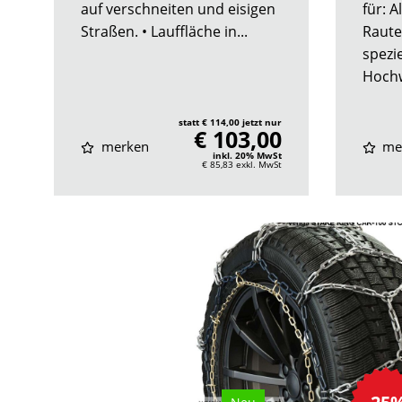
auf verschneiten und eisigen
für: 
Straßen. • Lauffläche in...
Raute
spezie
Hochw
statt € 114,00 jetzt nur
€ 103,00
merken
me
inkl. 20% MwSt
€ 85,83
exkl. MwSt