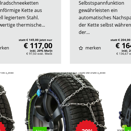
Allradschneeketten
Selbstspannfunktion
nförmige Kette aus
gewährleisten ein
ll legiertem Stahl.
automatisches Nachsp
ertige thermische...
der Kette selbst währe
der...
statt € 145,00 jetzt nur
statt € 204,00
€ 117,00
€ 16
rken
merken
inkl. 20% MwSt
inkl.
€ 97,50
exkl. MwSt
€ 136,67
e