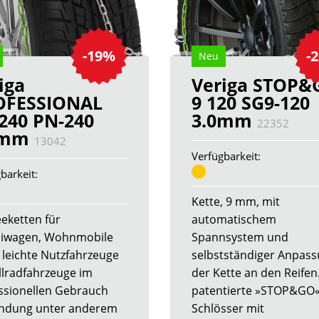
-19%
-
Neu
iga
Veriga STOP&
OFESSIONAL
9 120 SG9-120
240 PN-240
3.0mm
22352
5mm
13042
Verfügbarkeit:
barkeit:
Kette, 9 mm, mit
eketten für
automatischem
iwagen, Wohnmobile
Spannsystem und
 leichte Nutzfahrzeuge
selbstständiger Anpas
llradfahrzeuge im
der Kette an den Reifen.
ssionellen Gebrauch
patentierte »STOP&GO
ndung unter anderem
Schlösser mit