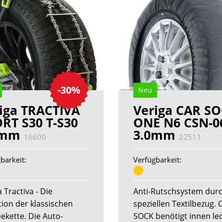
-30%
Neu
iga TRACTIVA
Veriga CAR S
RT S30 T-S30
ONE N6 CSN-0
2mm
3.0mm
16600
22511
barkeit:
Verfügbarkeit:
 Tractiva - Die
Anti-Rutschsystem dur
tion der klassischen
speziellen Textilbezug. 
ekette. Die Auto-
SOCK benötigt innen led