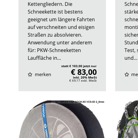
Kettengliedern. Die
Schne
Schneekette ist bestens
stärke
geeignet um längere Fahrten
schne
auf verschneiten und eisigen
monti
Straßen zu absolvieren.
siche
Anwendung unter anderem
Stund
für: PKW-Schneeketten
Test,
Lauffläche in...
und...
statt € 103,00 jetzt nur
€ 83,00
merken
me
inkl. 20% MwSt
€ 69,17
exkl. MwSt