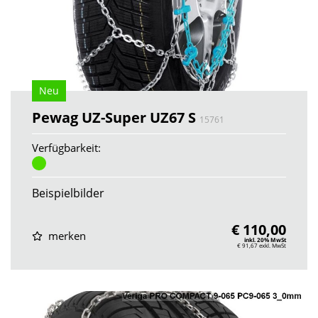
Neu
Pewag UZ-Super UZ67 S
15761
Verfügbarkeit:
Beispielbilder
€ 110,00
merken
inkl. 20% MwSt
€ 91,67
exkl. MwSt