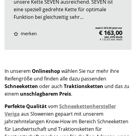
unsere Kette SEVEN ausreichend. SEVEN ist
eine speziell gedrehte Kette für optimale
Funktion bei gleichzeitig sehr...
statt € 203,00 jetzt nur
€ 163,00
merken
inkl. 20% MwSt
€ 135,83
exkl. MwSt
In unserem
Onlineshop
wählen Sie nur mehr ihre
Reifengröße und finden alle dazu passenden
Schneeketten
oder auch
Traktionsketten
und das zu
einem
unschlagbarem Preis
.
Perfekte Qualität
vom
Schneekettenhersteller
Veriga
aus Slowenien gepaart mit unserem
jahrzehntelangen Know-How im Bereich Schneeketten
für Landwirtschaft und Traktionsketten für