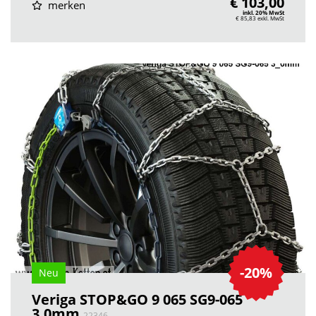
€ 103,00
merken
inkl. 20% MwSt
€ 85,83
exkl. MwSt
-20%
Neu
Veriga STOP&GO 9 065 SG9-065
3.0mm
22346