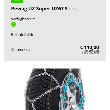
Pewag UZ Super UZ67 S
15762
Verfügbarkeit:
Beispielbilder
€ 110,00
merken
inkl. 20% MwSt
€ 91,67
exkl. MwSt