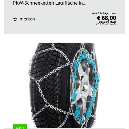
PKW-Schneeketten Lauffläche in...
statt € 84,00 jetzt nur
€ 68,00
merken
inkl. 20% MwSt
€ 56,67
exkl. MwSt
Neu