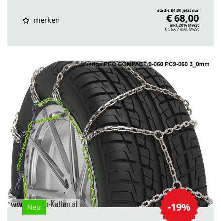
statt € 84,00 jetzt nur
€ 68,00
merken
inkl. 20% MwSt
€ 56,67
exkl. MwSt
-19%
Neu