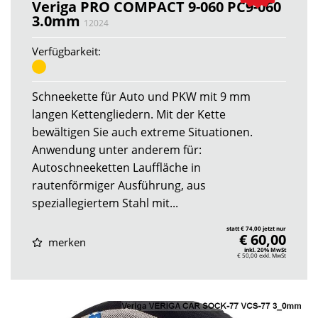
Veriga PRO COMPACT 9-060 PC9-060
3.0mm
12024
Verfügbarkeit:
Schneekette für Auto und PKW mit 9 mm
langen Kettengliedern. Mit der Kette
bewältigen Sie auch extreme Situationen.
Anwendung unter anderem für:
Autoschneeketten Lauffläche in
rautenförmiger Ausführung, aus
speziallegiertem Stahl mit...
statt € 74,00 jetzt nur
€ 60,00
merken
inkl. 20% MwSt
€ 50,00
exkl. MwSt