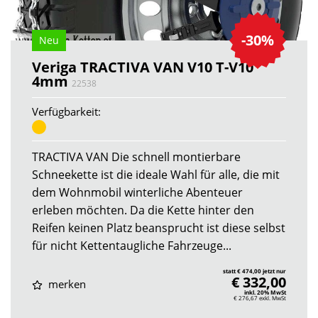
-30%
Neu
Veriga TRACTIVA VAN V10 T-V10
4mm
22538
Verfügbarkeit:
TRACTIVA VAN Die schnell montierbare
Schneekette ist die ideale Wahl für alle, die mit
dem Wohnmobil winterliche Abenteuer
erleben möchten. Da die Kette hinter den
Reifen keinen Platz beansprucht ist diese selbst
für nicht Kettentaugliche Fahrzeuge...
statt € 474,00 jetzt nur
€ 332,00
merken
inkl. 20% MwSt
€ 276,67
exkl. MwSt