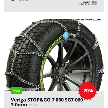
inkl. 20% MwSt
€ 125,00
exkl. MwSt
-20%
Neu
Veriga STOP&GO 7 060 SG7-060
3.0mm
22525