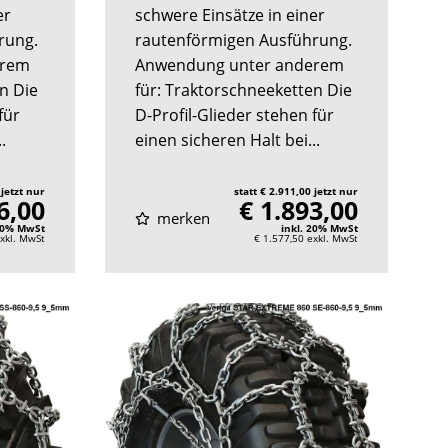
er
schwere Einsätze in einer
rung.
rautenförmigen Ausführung.
erem
Anwendung unter anderem
n Die
für: Traktorschneeketten Die
für
D-Profil-Glieder stehen für
.
einen sicheren Halt bei...
 jetzt nur
statt € 2.911,00 jetzt nur
6,00
€ 1.893,00
merken
 20% MwSt
inkl. 20% MwSt
xkl. MwSt
€ 1.577,50
exkl. MwSt