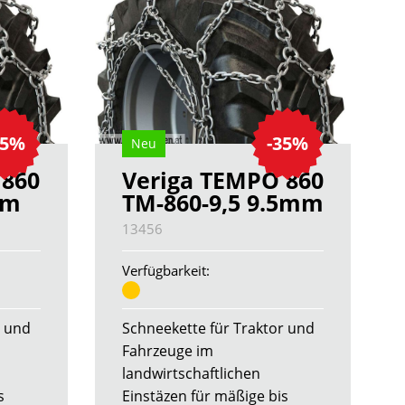
35%
-35%
Neu
 860
Veriga TEMPO 860
mm
TM-860-9,5 9.5mm
13456
Verfügbarkeit:
r und
Schneekette für Traktor und
Fahrzeuge im
landwirtschaftlichen
s
Einstäzen für mäßige bis