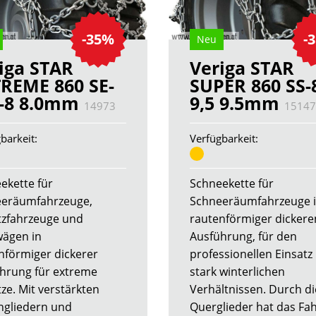
-35%
-
Neu
iga STAR
Veriga STAR
REME 860 SE-
SUPER 860 SS-
-8 8.0mm
9,5 9.5mm
14973
15147
barkeit:
Verfügbarkeit:
ekette für
Schneekette für
eräumfahrzeuge,
Schneeräumfahrzeuge 
tzfahrzeuge und
rautenförmiger dickere
ägen in
Ausführung, für den
nförmiger dickerer
professionellen Einsatz 
hrung für extreme
stark winterlichen
ze. Mit verstärkten
Verhältnissen. Durch di
ngliedern und
Querglieder hat das Fa