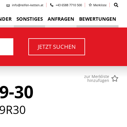
info@reifen-ketten.at
+43 6588 7710 500
Merkliste
NDER
SONSTIGES
ANFRAGEN
BEWERTUNGEN
JETZT SUCHEN
zur Merkliste
hinzufügen
9-30
9R30