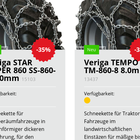
-35%
-
Neu
iga STAR
Veriga TEMPO
ER 860 SS-860-
TM-860-8 8.0
8.0mm
15103
13437
barkeit:
Verfügbarkeit:
ekette für
Schneekette für Trakto
eräumfahrzeuge in
Fahrzeuge im
nförmiger dickeren
landwirtschaftlichen
hrung, für den
Einstäzen für mäßige bi