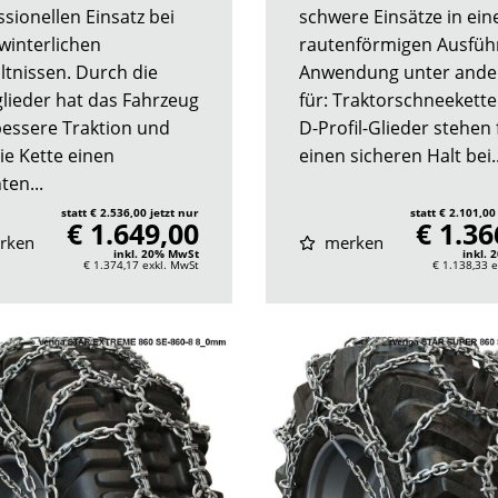
ssionellen Einsatz bei
schwere Einsätze in ein
 winterlichen
rautenförmigen Ausfüh
ltnissen. Durch die
Anwendung unter and
lieder hat das Fahrzeug
für: Traktorschneekette
bessere Traktion und
D-Profil-Glieder stehen 
ie Kette einen
einen sicheren Halt bei..
ten...
statt € 2.536,00 jetzt nur
statt € 2.101,00
€ 1.649,00
€ 1.36
rken
merken
inkl. 20% MwSt
inkl.
€ 1.374,17
exkl. MwSt
€ 1.138,33
e