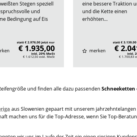
weißten Stegen speziell
eine bessere Traktion 
nspruchsvolle und
und die Kette einen
me Bedingung auf Eis
erhöhten...
statt € 2.976,00 jetzt nur
statt € 3.139,00
€ 1.935,00
€ 2.04
rken
merken
inkl. 20% MwSt
inkl.
€ 1.612,50
exkl. MwSt
€ 1.700,83
e
Reifengröße und finden alle dazu passenden
Schneeketten
riga
aus Slowenien gepaart mit unserem jahrzehntelangen
chaft machen uns für die Top-Adresse, wenn Sie Top-Beratu
nten wir uns im Laufe der Zeit ein einen riesigen Kundens