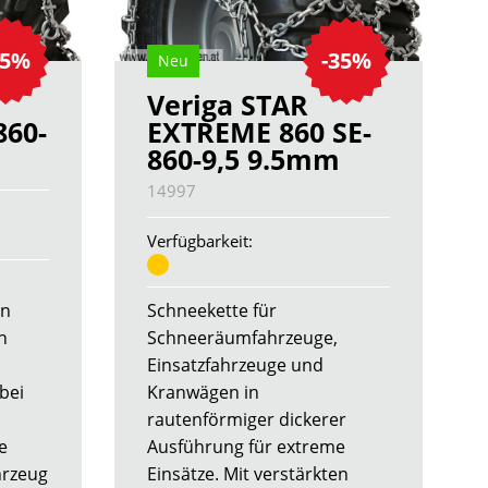
35%
-35%
Neu
Veriga STAR
860-
EXTREME 860 SE-
860-9,5 9.5mm
14997
Verfügbarkeit:
in
Schneekette für
n
Schneeräumfahrzeuge,
Einsatzfahrzeuge und
bei
Kranwägen in
rautenförmiger dickerer
e
Ausführung für extreme
hrzeug
Einsätze. Mit verstärkten