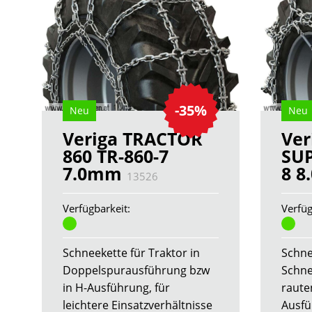
-35%
Neu
Neu
Veriga TRACTOR
Ver
860 TR-860-7
SUP
7.0mm
8 
13526
Verfügbarkeit:
Verfüg
Schneekette für Traktor in
Schne
Doppelspurausführung bzw
Schne
in H-Ausführung, für
raute
leichtere Einsatzverhältnisse
Ausfü