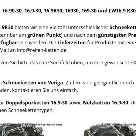
 16.90-30, 16.9-30, 16.9R30, 16930, 169-30 und LW16.9 R30
6.9R30
bieten wir eine Vielzahl unterschiedlicher
Schneeket
rkennbar am
grünen Punkt
) und nach dem
günstigsten Pre
rfügbar
sein werden. Die
Lieferzeiten
für Produkte mit ei
Mail an info@reifen-ketten.de.
tzen Sie bitte das rote Suchfeld oben, um Ihre gewünschte
ch
Schneeketten von Veriga
. Zudem sind gelegentlich noch
inden, kontaktieren Sie uns einfach.
für
Doppelspurketten 16.9-30
sowie
Netzketten 16.9-30
. U
enen Schneekettentypen.