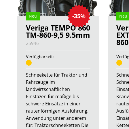
-35%
Neu
Neu
Veriga TEMPO 860
Ver
TM-860-9,5 9.5mm
EXT
860
25946
Verfügbarkeit:
Verfüg
Schneekette für Traktor und
Schne
Fahrzeuge im
Schne
landwirtschaftlichen
Einsa
Einstäzen für mäßige bis
Kranw
schwere Einsätze in einer
raute
rautenförmigen Ausführung.
Ausfü
Anwendung unter anderem
Einsät
für: Traktorschneeketten Die
Kette