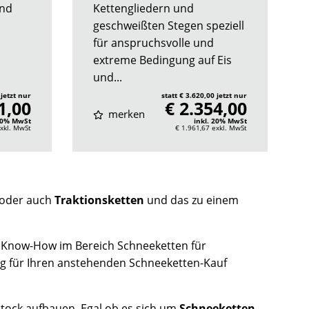
und
Kettengliedern und
geschweißten Stegen speziell
für anspruchsvolle und
extreme Bedingung auf Eis
und...
 jetzt nur
statt € 3.620,00 jetzt nur
1,00
€ 2.354,00
merken
 20% MwSt
inkl. 20% MwSt
xkl. MwSt
€ 1.961,67
exkl. MwSt
oder auch
Traktionsketten
und das zu einem
 Know-How im Bereich Schneeketten für
ng für Ihren anstehenden Schneeketten-Kauf
tock aufbauen. Egal ob es sich um
Schneeketten