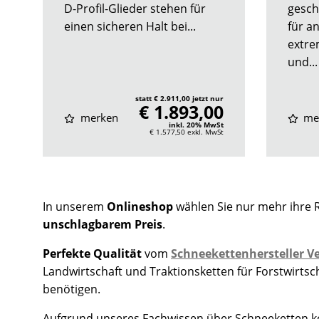
D-Profil-Glieder stehen für
gesch
einen sicheren Halt bei...
für a
extre
und...
statt € 2.911,00 jetzt nur
€ 1.893,00
merken
me
inkl. 20% MwSt
€ 1.577,50
exkl. MwSt
In unserem
Onlineshop
wählen Sie nur mehr ihre 
unschlagbarem Preis
.
Perfekte Qualität
vom
Schneekettenhersteller Ve
Landwirtschaft und Traktionsketten für Forstwirts
benötigen.
Aufgrund unseres Fachwissen über Schneeketten kon