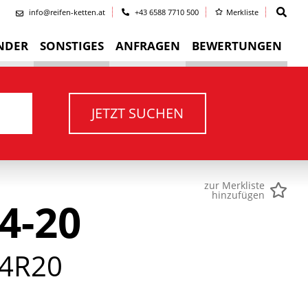
info@reifen-ketten.at
+43 6588 7710 500
Merkliste
NDER
SONSTIGES
ANFRAGEN
BEWERTUNGEN
JETZT SUCHEN
zur Merkliste
hinzufügen
4-20
4R20