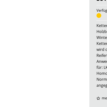
Verfüg
Kette
Holzb
Winte
Kette
wird 
Reife
Anwe
für: 
Homol
Norm 
angeg
me