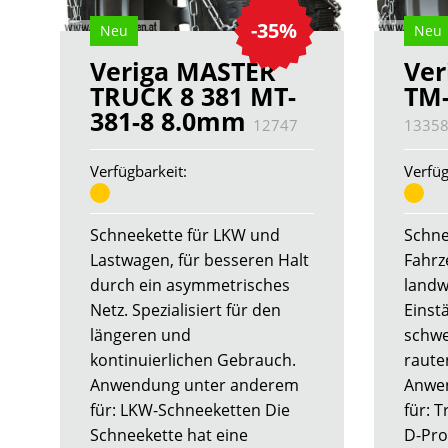
-35%
Neu
Neu
Veriga MASTER
Ver
TRUCK 8 381 MT-
TM-
381-8 8.0mm
12747
1335
Verfügbarkeit:
Verfüg
Schneekette für LKW und
Schne
Lastwagen, für besseren Halt
Fahrz
durch ein asymmetrisches
landw
Netz. Spezialisiert für den
Einst
längeren und
schwe
kontinuierlichen Gebrauch.
raute
Anwendung unter anderem
Anwe
für: LKW-Schneeketten Die
für: 
Schneekette hat eine
D-Prof