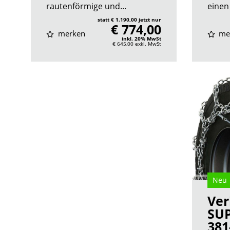
rautenförmige und...
einen 
statt € 1.190,00 jetzt nur
€ 774,00
merken
me
inkl. 20% MwSt
€ 645,00
exkl. MwSt
Neu
Ver
SUP
381