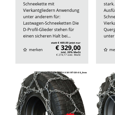
Schneekette mit
stark
Vierkantgliedern Anwendung
Ausfü
unter anderem für:
Schne
Lastwagen-Schneeketten Die
Vierk
D-Profil-Glieder stehen für
Querg
einen sicheren Halt bei...
unter
statt € 469,00 jetzt nur
€ 329,00
merken
me
inkl. 20% MwSt
€ 274,17
exkl. MwSt