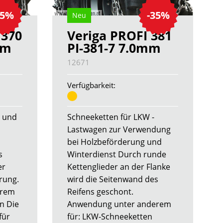
35%
-35%
Neu
 370
Veriga PROFI 381
mm
PI-381-7 7.0mm
12671
Verfügbarkeit:
r und
Schneeketten für LKW -
Lastwagen zur Verwendung
bei Holzbeförderung und
s
Winterdienst Durch runde
er
Kettenglieder an der Flanke
rung.
wird die Seitenwand des
erem
Reifens geschont.
n Die
Anwendung unter anderem
für
für: LKW-Schneeketten