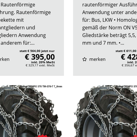
. Rautenförmige
rautenförmiger Ausfüh
hrung. Rautenförmige
Anwendung unter and
ekette mit
für: Bus, LKW • Homolog
antgliedern und
gemäß der Norm ON V5
liedern Anwendung
Gliedstärke beträgt 5,5,
 anderem für:...
mm und 7 mm. •...
statt € 564,00 jetzt nur
statt € 611,00
€ 395,00
€ 42
rken
merken
inkl. 20% MwSt
inkl.
€ 329,17
exkl. MwSt
€ 356,67
e