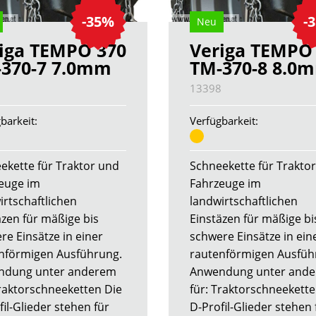
-35%
-
Neu
iga TEMPO 370
Veriga TEMPO
370-7 7.0mm
TM-370-8 8.0
8
13398
barkeit:
Verfügbarkeit:
ekette für Traktor und
Schneekette für Trakto
euge im
Fahrzeuge im
irtschaftlichen
landwirtschaftlichen
äzen für mäßige bis
Einstäzen für mäßige bi
re Einsätze in einer
schwere Einsätze in ein
nförmigen Ausführung.
rautenförmigen Ausfüh
ndung unter anderem
Anwendung unter and
Traktorschneeketten Die
für: Traktorschneekette
il-Glieder stehen für
D-Profil-Glieder stehen 