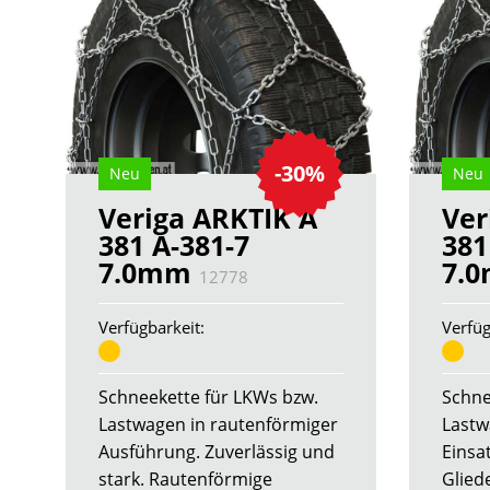
-30%
Neu
Neu
Veriga ARKTIK A
Ver
381 A-381-7
381
7.0mm
7.
12778
Verfügbarkeit:
Verfüg
Schneekette für LKWs bzw.
Schne
Lastwagen in rautenförmiger
Lastw
Ausführung. Zuverlässig und
Einsa
stark. Rautenförmige
Glied