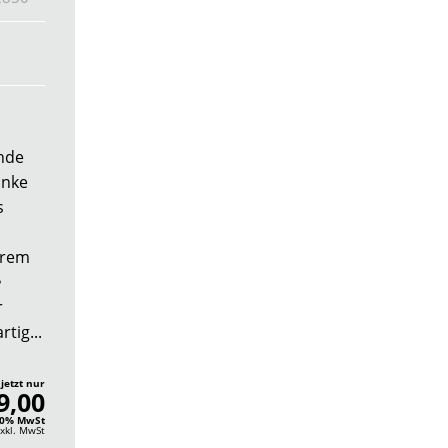
nde
anke
s
erem
•
r
tig...
 jetzt nur
9,00
 20% MwSt
xkl. MwSt