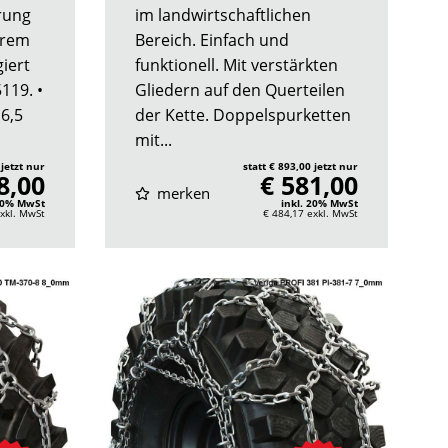
rung
im landwirtschaftlichen
erem
Bereich. Einfach und
iert
funktionell. Mit verstärkten
119. •
Gliedern auf den Querteilen
 6,5
der Kette. Doppelspurketten
mit...
 jetzt nur
statt € 893,00 jetzt nur
8,00
€ 581,00
merken
 20% MwSt
inkl. 20% MwSt
xkl. MwSt
€ 484,17
exkl. MwSt