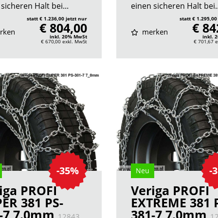
sicheren Halt bei...
einen sicheren Halt bei..
statt € 1.236,00 jetzt nur
statt € 1.295,00
€ 804,00
€ 84
rken
merken
inkl. 20% MwSt
inkl.
€ 670,00
exkl. MwSt
€ 701,67
e
-35%
-
Neu
iga PROFI
Veriga PROFI
ER 381 PS-
EXTREME 381 
-7 7.0mm
381-7 7.0mm
12843
1