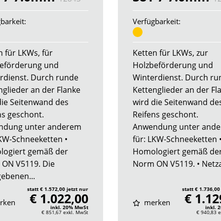
barkeit:
Verfügbarkeit:
n für LKWs, für
Ketten für LKWs, zur
eförderung und
Holzbeförderung und
rdienst. Durch runde
Winterdienst. Durch ru
nglieder an der Flanke
Kettenglieder an der Fl
die Seitenwand des
wird die Seitenwand de
ns geschont.
Reifens geschont.
ndung unter anderem
Anwendung unter and
LKW-Schneeketten •
für: LKW-Schneeketten 
ogiert gemäß der
Homologiert gemäß de
ON V5119. Die
Norm ON V5119. • Netzar
ebenen...
statt € 1.572,00 jetzt nur
statt € 1.736,00
€ 1.022,00
€ 1.12
rken
merken
inkl. 20% MwSt
inkl.
€ 851,67
exkl. MwSt
€ 940,83
e