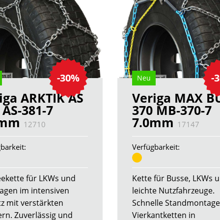
-30%
-
Neu
iga ARKTIK AS
Veriga MAX B
 AS-381-7
370 MB-370-7
0mm
7.0mm
12710
17147
barkeit:
Verfügbarkeit:
ekette für LKWs und
Kette für Busse, LKWs 
agen im intensiven
leichte Nutzfahrzeuge.
tz mit verstärkten
Schnelle Standmontage
ern. Zuverlässig und
Vierkantketten in