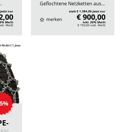
.
Geflochtene Netzketten aus...
 jetzt nur
statt € 1.384,00 jetzt nur
2,00
€ 900,00
merken
 20% MwSt
inkl. 20% MwSt
xkl. MwSt
€ 750,00
exkl. MwSt
35%
PE-
2850