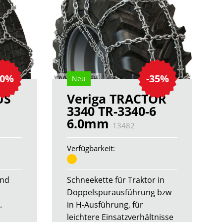
30%
-35%
Neu
US
Veriga TRACTOR
3340 TR-3340-6
6.0mm
13482
Verfügbarkeit:
und
Schneekette für Traktor in
Doppelspurausführung bzw
.
in H-Ausführung, für
leichtere Einsatzverhältnisse