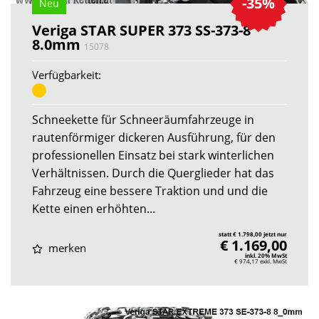
-35%
Neu
Veriga STAR SUPER 373 SS-373-8
8.0mm
15078
Verfügbarkeit:
Schneekette für Schneeräumfahrzeuge in
rautenförmiger dickeren Ausführung, für den
professionellen Einsatz bei stark winterlichen
Verhältnissen. Durch die Querglieder hat das
Fahrzeug eine bessere Traktion und und die
Kette einen erhöhten...
statt € 1.798,00 jetzt nur
€ 1.169,00
merken
inkl. 20% MwSt
€ 974,17
exkl. MwSt