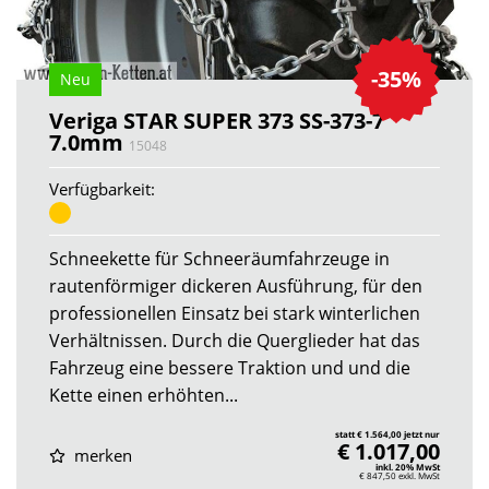
-35%
Neu
Veriga STAR SUPER 373 SS-373-7
7.0mm
15048
Verfügbarkeit:
Schneekette für Schneeräumfahrzeuge in
rautenförmiger dickeren Ausführung, für den
professionellen Einsatz bei stark winterlichen
Verhältnissen. Durch die Querglieder hat das
Fahrzeug eine bessere Traktion und und die
Kette einen erhöhten...
statt € 1.564,00 jetzt nur
€ 1.017,00
merken
inkl. 20% MwSt
€ 847,50
exkl. MwSt