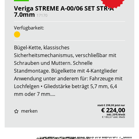
Veriga STREME A-00/06 SET STR-A
7.0mm
17170
Verfügbarkeit:
Bügel-Kette, klassisches
Sicherheitsmechanismus, verschließbar mit
Schrauben und Muttern. Schnelle
Standmontage. Bügelkette mit 4-Kantglieder
Anwendung unter anderem für: Fahrzeuge mit
Lochfelgen • Gliedstärke beträgt 5,7 mm, 6,4
mm oder 7 mm....
statt € 298,00 jetzt nur
€ 224,00
merken
inkl. 20% MwSt
€ 186,67
exkl. MwSt