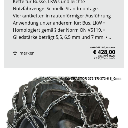
Kette für Busse, LKWs und leichte
Nutzfahrzeuge. Schnelle Standmontage.
Vierkantketten in rautenförmiger Ausführung
Anwendung unter anderem für: Bus, LKW •
Homologiert gemäß der Norm ON V5119. •
Gliedstärke beträgt 5,5, 6,5 mm und 7 mm. •...
statt € 611,00 jetzt nur
€ 428,00
merken
inkl. 20% MwSt
€ 356,67
exkl. MwSt