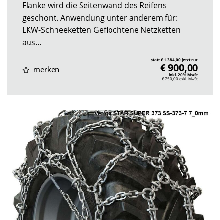
Flanke wird die Seitenwand des Reifens
geschont. Anwendung unter anderem für:
LKW-Schneeketten Geflochtene Netzketten
aus...
statt € 1.384,00 jetzt nur
€ 900,00
merken
inkl. 20% MwSt
€ 750,00
exkl. MwSt