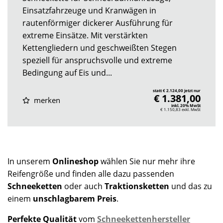
Einsatzfahrzeuge und Kranwägen in
rautenförmiger dickerer Ausführung für
extreme Einsätze. Mit verstärkten
Kettengliedern und geschweißten Stegen
speziell für anspruchsvolle und extreme
Bedingung auf Eis und...
statt € 2.124,00 jetzt nur
€ 1.381,00
merken
inkl. 20% MwSt
€ 1.150,83
exkl. MwSt
In unserem
Onlineshop
wählen Sie nur mehr ihre
Reifengröße und finden alle dazu passenden
Schneeketten
oder auch
Traktionsketten
und das zu
einem
unschlagbarem Preis
.
Perfekte Qualität
vom
Schneekettenhersteller