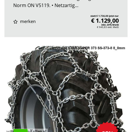
Norm ON V5119. • Netzartig...
statt € 1.736,00 jetzt nur
€ 1.129,00
merken
inkl. 20% MwSt
€ 940,83
exkl. MwSt