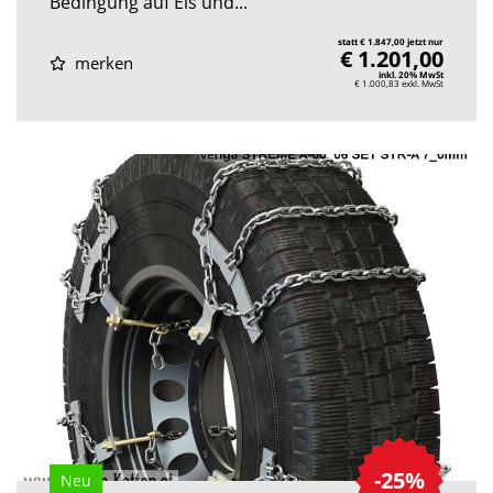
Bedingung auf Eis und...
statt € 1.847,00 jetzt nur
€ 1.201,00
merken
inkl. 20% MwSt
€ 1.000,83
exkl. MwSt
-25%
Neu