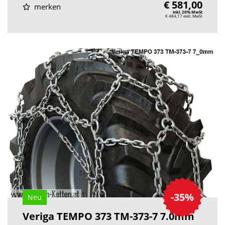
€ 581,00
merken
inkl. 20% MwSt
€ 484,17
exkl. MwSt
-35%
Neu
Veriga TEMPO 373 TM-373-7 7.0mm