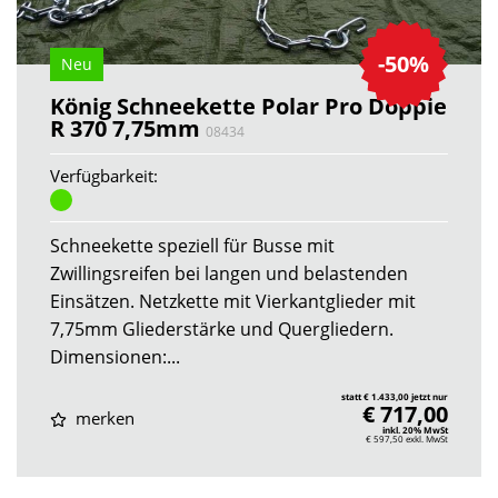
-50%
Neu
König Schneekette Polar Pro Doppie
R 370 7,75mm
08434
Verfügbarkeit:
Schneekette speziell für Busse mit
Zwillingsreifen bei langen und belastenden
Einsätzen. Netzkette mit Vierkantglieder mit
7,75mm Gliederstärke und Quergliedern.
Dimensionen:...
statt € 1.433,00 jetzt nur
€ 717,00
merken
inkl. 20% MwSt
€ 597,50
exkl. MwSt