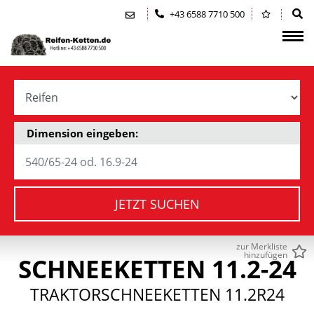
Zum Inhalt springen (Alt+0)
Zum Hauptmenü springen (Alt+1)
+43 6588 7710 500
Dimension eingeben:
JETZT SUCHEN
zur Merkliste
hinzufügen
SCHNEEKETTEN 11.2-24
TRAKTORSCHNEEKETTEN 11.2R24