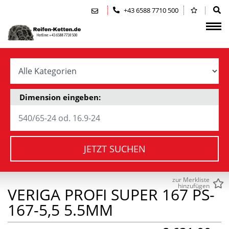
Zum Inhalt springen (Alt+0)
Zum Hauptmenü springen (Alt+1)
+43 6588 7710 500
Dimension eingeben:
JETZT SUCHEN
zur Merkliste
hinzufügen
VERIGA PROFI SUPER 167 PS-
167-5,5 5.5MM