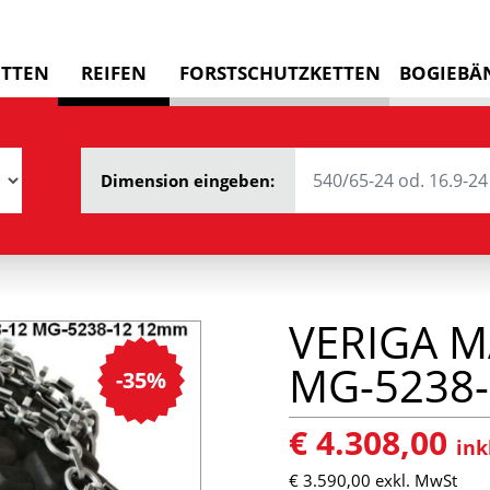
ETTEN
REIFEN
FORSTSCHUTZKETTEN
BOGIEBÄ
Dimension eingeben:
VERIGA M
MG-5238
-35%
€ 4.308,00
ink
€ 3.590,00
exkl. MwSt