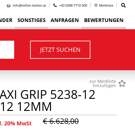
info@reifen-ketten.at
+43 6588 7710 500
Merkliste
NDER
SONSTIGES
ANFRAGEN
BEWERTUNGEN
JETZT SUCHEN
zur Merkliste
hinzufügen
AXI GRIP 5238-12
-12 12MM
€ 6.628,00
l. 20% MwSt