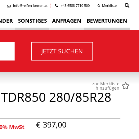
info@reifen-ketten.at
+43 6588 7710 500
Merkliste
NDER
SONSTIGES
ANFRAGEN
BEWERTUNGEN
JETZT SUCHEN
zur Merkliste
hinzufügen
TDR850 280/85R28
€ 397,00
 20% MwSt