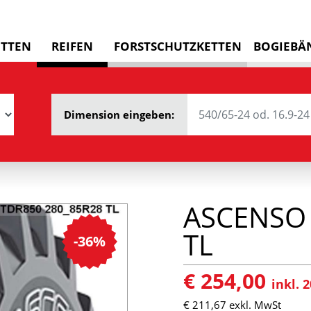
ETTEN
REIFEN
FORSTSCHUTZKETTEN
BOGIEBÄ
Dimension eingeben:
ASCENSO 
TL
-36%
€ 254,00
inkl.
€ 211,67
exkl. MwSt