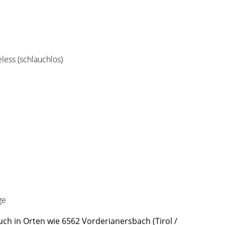
less (schlauchlos)
ge
ch in Orten wie 6562 Vorderianersbach (Tirol /