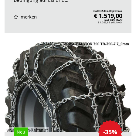
statt € 2.336,00 jetzt nur
€ 1.519,00
merken
inkl. 20% MwSt
€ 1.265,83
exkl. MwSt
-35%
Neu