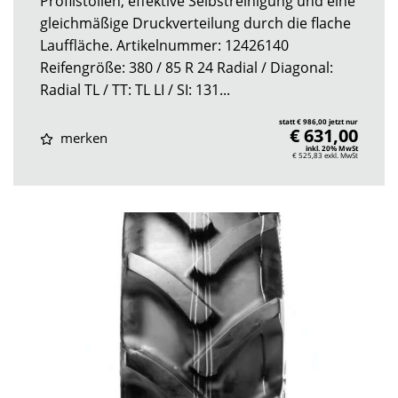
Profilstollen, effektive Selbstreinigung und eine
gleichmäßige Druckverteilung durch die flache
Lauffläche. Artikelnummer: 12426140
Reifengröße: 380 / 85 R 24 Radial / Diagonal:
Radial TL / TT: TL LI / SI: 131...
statt € 986,00 jetzt nur
€ 631,00
merken
inkl. 20% MwSt
€ 525,83
exkl. MwSt