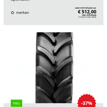
statt € 657,00 jetzt nur
€ 512,00
merken
inkl. 20% MwSt
€ 426,67
exkl. MwSt
-37%
Neu