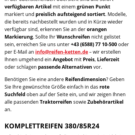
verfügbaren Artikel
mit einem
grünen Punkt
markiert und
preislich aufsteigend sortiert
. Modelle,
die bereits nachbestellt wurden und in Kürze wieder
verfügbar sind, erkennen Sie an der
orangen
Markierung
. Sollte Ihr
Wunschreifen
nicht gelistet
sein, erreichen Sie uns unter
+43 (6588) 77 10-500
oder
per E-Mail an
info@reifen-ketten.de
– wir erstellen
Ihnen umgehend ein
Angebot
mit
Preis
,
Lieferzeit
oder schlagen
passende Alternativen
vor.
Benötigen Sie eine andere
Reifendimension
? Geben
Sie Ihre gewünschte Größe einfach in das
rote
Suchfeld
oben auf der Seite ein, und wir zeigen Ihnen
alle passenden
Traktorreifen
sowie
Zubehörartikel
an.
KOMPLETTREIFEN 380/85R24