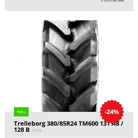
€ 540,83
exkl. MwSt
-24%
Neu
Trelleborg 380/85R24 TM600 131 A8 /
128 B
20206