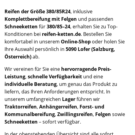
Reifen der Größe 380/85R24
, inklusive
Komplettbereifung mit Felgen
und passenden
Schneeketten
für
380/85–24
, erhalten Sie zu Top-
Konditionen bei
reifen-ketten.de
. Bestellen Sie
komfortabel in unserem
Online-Shop
oder holen Sie
Ihre Auswahl persönlich in
5090 Lofer (Salzburg,
Österreich)
ab.
Wir vereinen für Sie eine
hervorragende Preis-
Leistung
,
schnelle Verfügbarkeit
und eine
individuelle Beratung
, um genau das Produkt zu
liefern, das Ihren Anforderungen entspricht. In
unserem umfangreichen
Lager
führen wir
Traktorreifen
,
Anhängerreifen
,
Forst- und
Kommunalbereifung
,
Zwillingsreifen
,
Felgen
sowie
Schneeketten
– sofort verfügbar.
In der obenstehenden Übersicht sind alle sofort