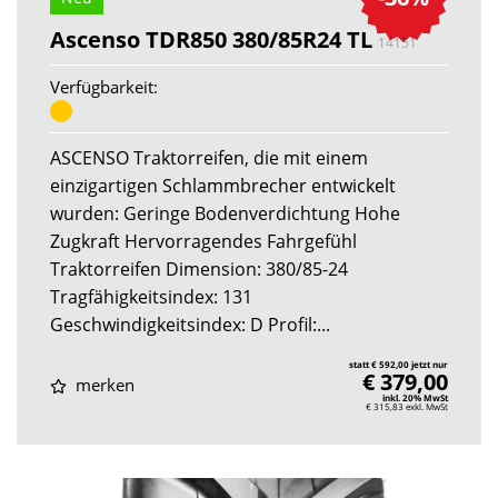
Ascenso TDR850 380/85R24 TL
14151
Verfügbarkeit:
ASCENSO Traktorreifen, die mit einem
einzigartigen Schlammbrecher entwickelt
wurden: Geringe Bodenverdichtung Hohe
Zugkraft Hervorragendes Fahrgefühl
Traktorreifen Dimension: 380/85-24
Tragfähigkeitsindex: 131
Geschwindigkeitsindex: D Profil:...
statt € 592,00 jetzt nur
€ 379,00
merken
inkl. 20% MwSt
€ 315,83
exkl. MwSt