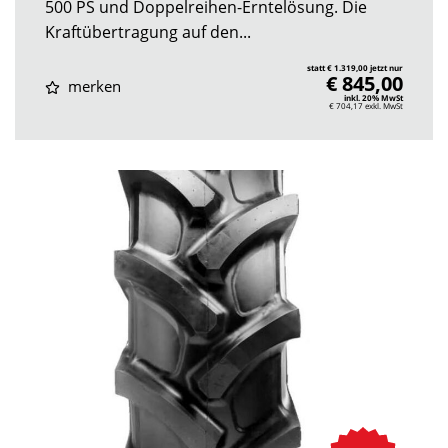
500 PS und Doppelreihen-Erntelösung. Die
Kraftübertragung auf den...
statt € 1.319,00 jetzt nur
€ 845,00
merken
inkl. 20% MwSt
€ 704,17
exkl. MwSt