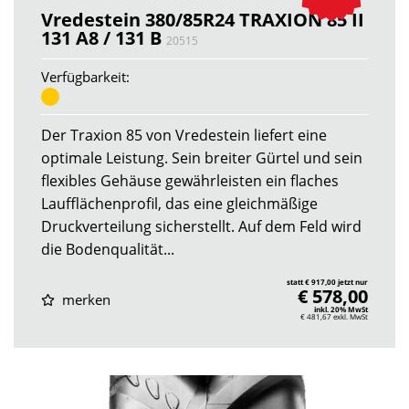
Vredestein 380/85R24 TRAXION 85 II
131 A8 / 131 B
20515
Verfügbarkeit:
Der Traxion 85 von Vredestein liefert eine
optimale Leistung. Sein breiter Gürtel und sein
flexibles Gehäuse gewährleisten ein flaches
Laufflächenprofil, das eine gleichmäßige
Druckverteilung sicherstellt. Auf dem Feld wird
die Bodenqualität...
statt € 917,00 jetzt nur
€ 578,00
merken
inkl. 20% MwSt
€ 481,67
exkl. MwSt