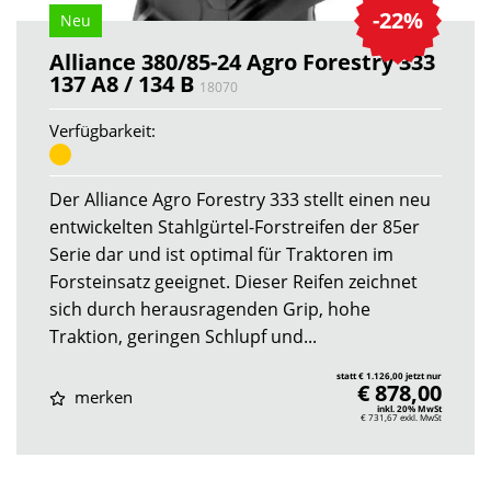
-22%
Neu
Alliance 380/85-24 Agro Forestry 333
137 A8 / 134 B
18070
Verfügbarkeit:
Der Alliance Agro Forestry 333 stellt einen neu
entwickelten Stahlgürtel-Forstreifen der 85er
Serie dar und ist optimal für Traktoren im
Forsteinsatz geeignet. Dieser Reifen zeichnet
sich durch herausragenden Grip, hohe
Traktion, geringen Schlupf und...
statt € 1.126,00 jetzt nur
€ 878,00
merken
inkl. 20% MwSt
€ 731,67
exkl. MwSt