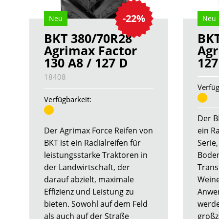
-22%
Neu
Neu
BKT 380/70R28
BKT
Agrimax Factor
Agr
130 A8 / 127 D
12
18408
Verfüg
Verfügbarkeit:
Der B
Der Agrimax Force Reifen von
ein Ra
BKT ist ein Radialreifen für
Serie,
leistungsstarke Traktoren in
Boden
der Landwirtschaft, der
Trans
darauf abzielt, maximale
Weine
Effizienz und Leistung zu
Anwen
bieten. Sowohl auf dem Feld
werde
als auch auf der Straße
großz