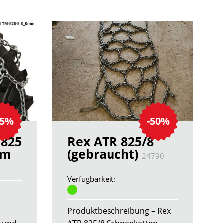
35%
-50%
 825
Rex ATR 825/8
mm
(gebraucht)
24790
Verfügbarkeit:
Produktbeschreibung – Rex
r und
ATR 825/8 Schneeketten