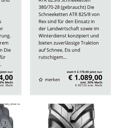
380/70-28 (gebraucht) Die
Schneeketten ATR 825/8 von
s
Rex sind für den Einsatz in
er
der Landwirtschaft sowie im
rung.
Winterdienst konzipiert und
erem
bieten zuverlässige Traktion
n Die
auf Schnee, Eis und
für
rutschigem...
.
 jetzt nur
statt € 2.178,00 jetzt nur
4,00
€ 1.089,00
merken
 20% MwSt
inkl. 20% MwSt
xkl. MwSt
€ 907,50
exkl. MwSt