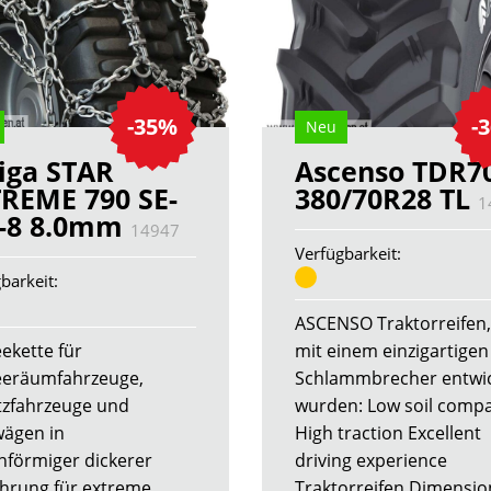
-35%
-
Neu
iga STAR
Ascenso TDR7
REME 790 SE-
380/70R28 TL
1
-8 8.0mm
14947
Verfügbarkeit:
barkeit:
ASCENSO Traktorreifen,
ekette für
mit einem einzigartigen
eräumfahrzeuge,
Schlammbrecher entwic
tzfahrzeuge und
wurden: Low soil comp
ägen in
High traction Excellent
nförmiger dickerer
driving experience
hrung für extreme
Traktorreifen Dimensio