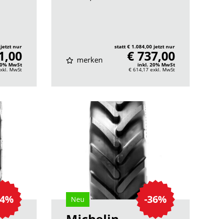
 jetzt nur
statt € 1.084,00 jetzt nur
1,00
€ 737,00
merken
 20% MwSt
inkl. 20% MwSt
xkl. MwSt
€ 614,17
exkl. MwSt
24%
-36%
Neu