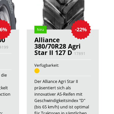
36%
-22%
Neu
00
Alliance
380/70R28 Agri
4199
Star II 127 D
17891
Verfügbarkeit:
 die
Der Alliance Agri Star II
kelt
präsentiert sich als
action
innovativer AS-Reifen mit
Geschwindigkeitsindex "D"
(bis 65 km/h) und ist optimal
n:
für Traktoren in sämtlichen