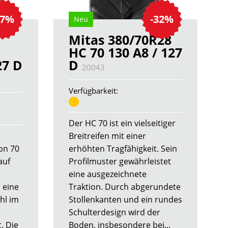
37%
-32%
Neu
Mitas 380/70R28
HC 70 130 A8 / 127
27 D
D
20043
Verfügbarkeit:
Der HC 70 ist ein vielseitiger
Breitreifen mit einer
on 70
erhöhten Tragfähigkeit. Sein
auf
Profilmuster gewährleistet
eine ausgezeichnete
 eine
Traktion. Durch abgerundete
hl im
Stollenkanten und ein rundes
Schulterdesign wird der
. Die
Boden, insbesondere bei...