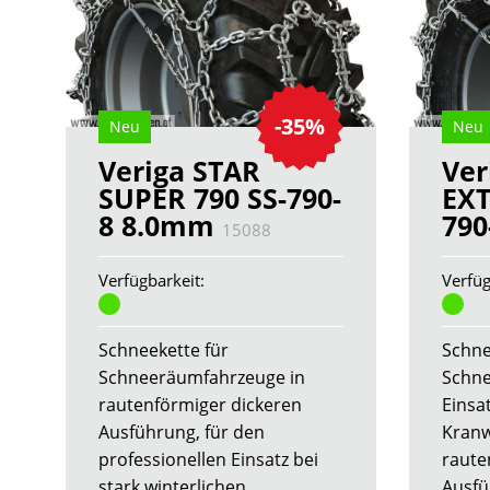
-35%
Neu
Neu
Veriga STAR
Ver
SUPER 790 SS-790-
EXT
8 8.0mm
790
15088
Verfügbarkeit:
Verfüg
Schneekette für
Schne
Schneeräumfahrzeuge in
Schne
rautenförmiger dickeren
Einsa
Ausführung, für den
Kranw
professionellen Einsatz bei
raute
stark winterlichen
Ausfü