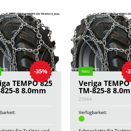
-35%
-
Neu
iga TEMPO 825
Veriga TEMPO
825-8 8.0mm
TM-825-8 8.0
4
25664
barkeit:
Verfügbarkeit:
ekette für Traktor und
Schneekette für Trakto