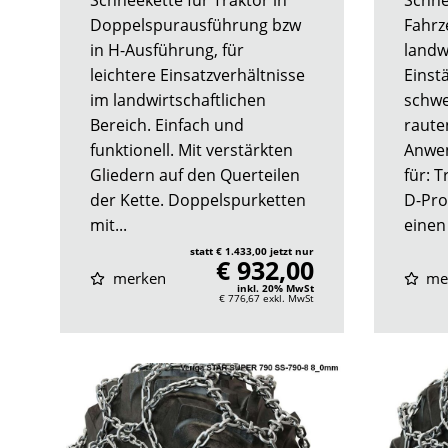
Doppelspurausführung bzw
Fahrz
in H-Ausführung, für
landw
leichtere Einsatzverhältnisse
Einst
im landwirtschaftlichen
schwe
Bereich. Einfach und
raute
funktionell. Mit verstärkten
Anwe
Gliedern auf den Querteilen
für: 
der Kette. Doppelspurketten
D-Prof
mit...
einen 
statt € 1.433,00 jetzt nur
€ 932,00
merken
me
inkl. 20% MwSt
€ 776,67
exkl. MwSt