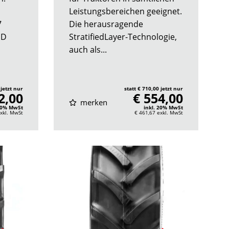
Leistungsbereichen geeignet.
7
Die herausragende
 D
StratifiedLayer-Technologie,
auch als...
 jetzt nur
statt € 710,00 jetzt nur
2,00
€ 554,00
merken
 20% MwSt
inkl. 20% MwSt
xkl. MwSt
€ 461,67
exkl. MwSt