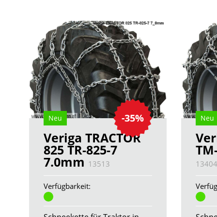
-35%
Neu
Neu
Veriga TRACTOR
Ver
825 TR-825-7
TM-
7.0mm
13513
1340
Verfügbarkeit:
Verfüg
Schneekette für Traktor in
Schne