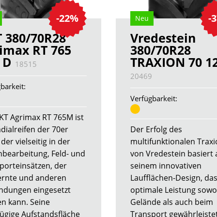
-22%
-
Neu
 380/70R28
Vredestein
imax RT 765
380/70R28
7 D
TRAXION 70 1
18515
20469
barkeit:
Verfügbarkeit:
KT Agrimax RT 765M ist
dialreifen der 70er
Der Erfolg des
 der vielseitig in der
multifunktionalen Traxi
bearbeitung, Feld- und
von Vredestein basiert 
porteinsätzen, der
seinem innovativen
rnte und anderen
Laufflächen-Design, das
dungen eingesetzt
optimale Leistung sowo
n kann. Seine
Gelände als auch beim
ügige Aufstandsfläche
Transport gewährleistet