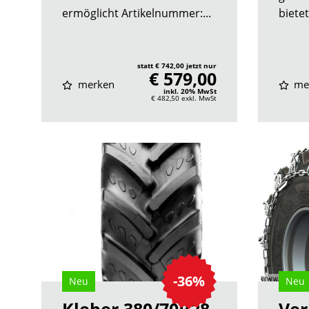
ermöglicht Artikelnummer:...
bietet
statt € 742,00 jetzt nur
€ 579,00
merken
me
inkl. 20% MwSt
€ 482,50
exkl. MwSt
-36%
Neu
Neu