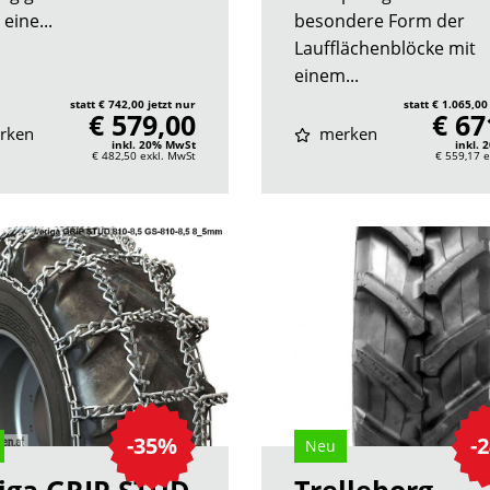
 eine...
besondere Form der
Laufflächenblöcke mit
einem...
statt € 742,00 jetzt nur
statt € 1.065,00
€ 579,00
€ 67
rken
merken
inkl. 20% MwSt
inkl.
€ 482,50
exkl. MwSt
€ 559,17
e
-35%
-
Neu