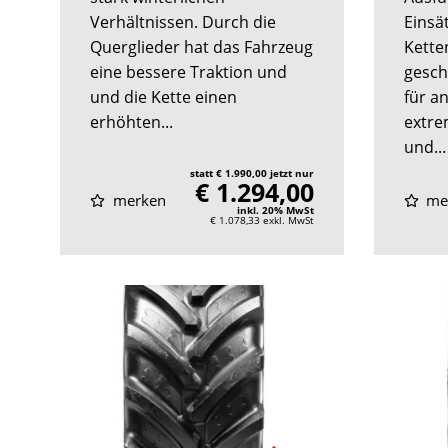
Verhältnissen. Durch die
Einsät
Querglieder hat das Fahrzeug
Kette
eine bessere Traktion und
gesch
und die Kette einen
für a
erhöhten...
extre
und...
statt € 1.990,00 jetzt nur
€ 1.294,00
merken
me
inkl. 20% MwSt
€ 1.078,33
exkl. MwSt