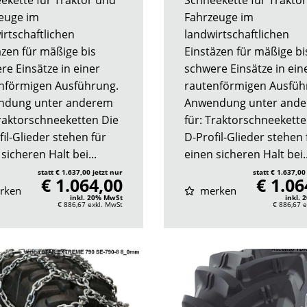
euge im
Fahrzeuge im
irtschaftlichen
landwirtschaftlichen
äzen für mäßige bis
Einstäzen für mäßige bi
re Einsätze in einer
schwere Einsätze in ein
nförmigen Ausführung.
rautenförmigen Ausfüh
ndung unter anderem
Anwendung unter and
Traktorschneeketten Die
für: Traktorschneekette
il-Glieder stehen für
D-Profil-Glieder stehen 
sicheren Halt bei...
einen sicheren Halt bei..
statt € 1.637,00 jetzt nur
statt € 1.637,00
€ 1.064,00
€ 1.06
rken
merken
inkl. 20% MwSt
inkl.
€ 886,67
exkl. MwSt
€ 886,67
e