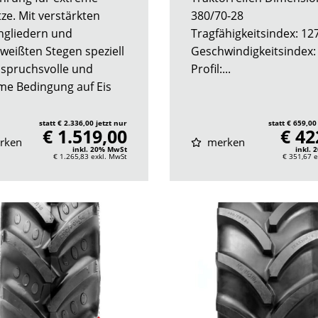
ze. Mit verstärkten
380/70-28
ngliedern und
Tragfähigkeitsindex: 12
weißten Stegen speziell
Geschwindigkeitsindex:
nspruchsvolle und
Profil:...
me Bedingung auf Eis
statt € 2.336,00 jetzt nur
statt € 659,00
€ 1.519,00
€ 42
rken
merken
inkl. 20% MwSt
inkl.
€ 1.265,83
exkl. MwSt
€ 351,67
e