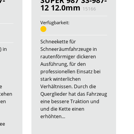
7-
SUPER 987 SS-987-
12 12.0mm
15166
Verfügbarkeit:
Schneekette für
) in
Schneeräumfahrzeuge in
rautenförmiger dickeren
Ausführung, für den
professionellen Einsatz bei
stark winterlichen
e
Verhältnissen. Durch die
stehen
Querglieder hat das Fahrzeug
ten
eine bessere Traktion und
und die Kette einen
erhöhten...
ee