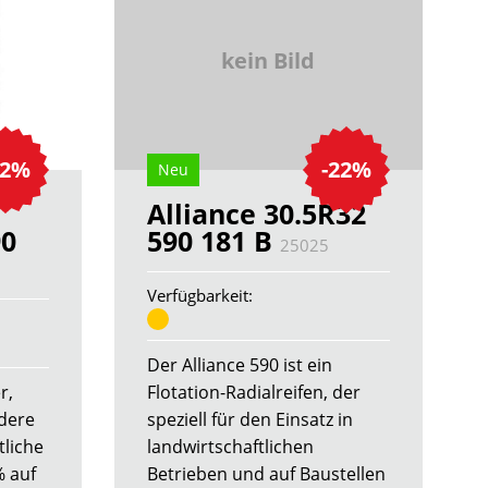
kein Bild
22%
-22%
Neu
Alliance 30.5R32
90
590 181 B
25025
Verfügbarkeit:
Der Alliance 590 ist ein
r,
Flotation-Radialreifen, der
dere
speziell für den Einsatz in
tliche
landwirtschaftlichen
% auf
Betrieben und auf Baustellen