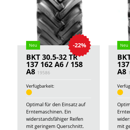
-22%
Neu
Neu
BKT 30.5-32 TR
BKT
137 162 A6 / 158
137
A8
A8
19586
Verfügbarkeit:
Verfüg
Optimal für den Einsatz auf
Optim
Erntemaschinen. Ein
Ernte
widerstandsfähiger Reifen
wider
mit geringem Querschnitt.
mit g