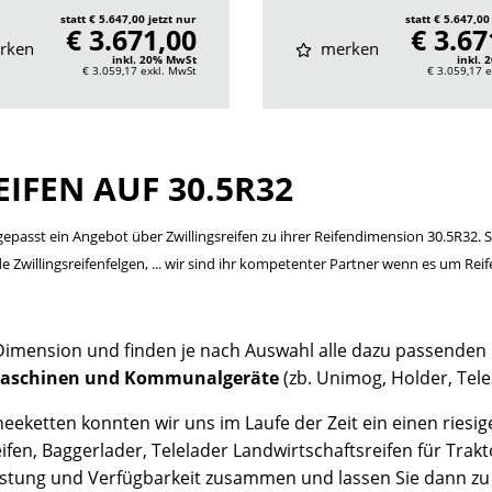
statt € 5.647,00 jetzt nur
statt € 5.647,00
€ 3.671,00
€ 3.67
rken
merken
inkl. 20% MwSt
inkl.
€ 3.059,17
exkl. MwSt
€ 3.059,17
e
IFEN AUF 30.5R32
ngepasst ein Angebot über Zwillingsreifen zu ihrer Reifendimension 30.5R32. 
 Zwillingsreifenfelgen, ... wir sind ihr kompetenter Partner wenn es um Rei
Dimension und finden je nach Auswahl alle dazu passenden
aschinen und Kommunalgeräte
(zb. Unimog, Holder, Tel
eketten konnten wir uns im Laufe der Zeit ein einen riesi
fen, Baggerlader, Telelader Landwirtschaftsreifen für Trak
 Leistung und Verfügbarkeit zusammen und lassen Sie dann 