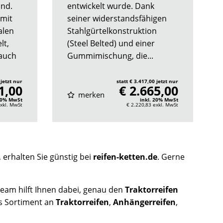
ind.
entwickelt wurde. Dank
 mit
seiner widerstandsfähigen
alen
Stahlgürtelkonstruktion
lt,
(Steel Belted) und einer
rauch
Gummimischung, die...
 jetzt nur
statt € 3.417,00 jetzt nur
1,00
€ 2.665,00
merken
 20% MwSt
inkl. 20% MwSt
xkl. MwSt
€ 2.220,83
exkl. MwSt
, erhalten Sie günstig bei
reifen-ketten.de
. Gerne
Team hilft Ihnen dabei, genau den
Traktorreifen
es Sortiment an
Traktorreifen
,
Anhängerreifen
,