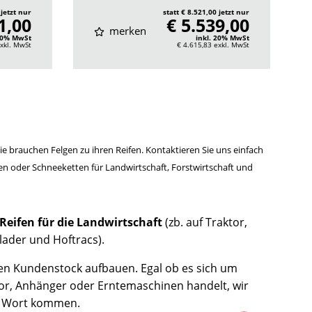
 jetzt nur
statt € 8.521,00 jetzt nur
1,00
€ 5.539,00
merken
 20% MwSt
inkl. 20% MwSt
xkl. MwSt
€ 4.615,83
exkl. MwSt
Sie brauchen Felgen zu ihren Reifen. Kontaktieren Sie uns einfach
fen oder Schneeketten für Landwirtschaft, Forstwirtschaft und
Reifen für die Landwirtschaft
(zb. auf Traktor,
elader und Hoftracs).
gen Kundenstock aufbauen. Egal ob es sich um
tor, Anhänger oder Erntemaschinen handelt, wir
zu Wort kommen.