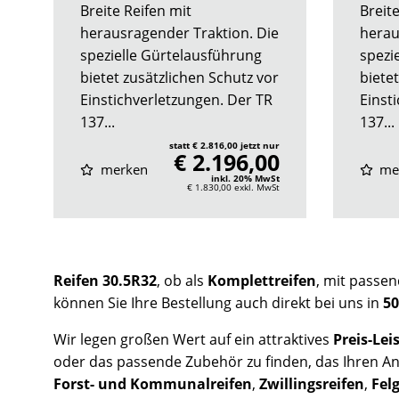
Breite Reifen mit
Breite
herausragender Traktion. Die
herau
spezielle Gürtelausführung
spezi
bietet zusätzlichen Schutz vor
biete
Einstichverletzungen. Der TR
Einst
137...
137...
statt € 2.816,00 jetzt nur
€ 2.196,00
merken
me
inkl. 20% MwSt
€ 1.830,00
exkl. MwSt
Reifen 30.5R32
, ob als
Komplettreifen
, mit passe
können Sie Ihre Bestellung auch direkt bei uns in
50
Wir legen großen Wert auf ein attraktives
Preis-Lei
oder das passende Zubehör zu finden, das Ihren An
Forst- und Kommunalreifen
,
Zwillingsreifen
,
Fel