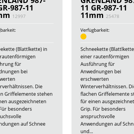
ENLAND 987-
GRENLAND 98
GR-987-11
11 GR-987-11
mm
11mm
12997
25478
barkeit:
Verfügbarkeit:
kette (Blattlkette) in
Schneekette (Blattlkette
 rautenförmigen
einer rautenförmigen
hrung für
Ausführung für
dnungen bei
Anwednungen bei
werten
erschwerten
rverhältnissen. Die
Winterverhältnissen. Di
en Griffelemente stehen
flachen Griffelemente 
inen ausgezeichneten
für einen ausgezeichne
 Für besonders
Grip. Für besonders
uchsvolle
anspruchsvolle
ndungen auf Schnee
Anwendungen auf Schn
und...