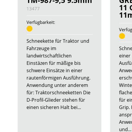
TM-987-9,5 9.5mm
GR
11 
13477
11
Verfügbarkeit:
Verfüg
Schneekette für Traktor und
Fahrzeuge im
Schnee
landwirtschaftlichen
einer
Einstäzen für mäßige bis
Ausfü
schwere Einsätze in einer
Anwe
rautenförmigen Ausführung.
ersch
Anwendung unter anderem
Winte
für: Traktorschneeketten Die
flach
D-Profil-Glieder stehen für
für e
einen sicheren Halt bei...
Grip.
anspr
Anwe
und...