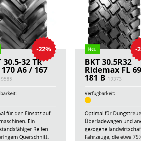
-22%
-
Neu
 30.5-32 TR
BKT 30.5R32
 170 A6 / 167
Ridemax FL 6
181 B
19585
19373
barkeit:
Verfügbarkeit:
al für den Einsatz auf
Optimal für Dungstreue
maschinen. Ein
Überladewagen und an
standsfähiger Reifen
gezogene landwirtschaf
eringem Querschnitt.
Fahrzeuge, die etwa 75