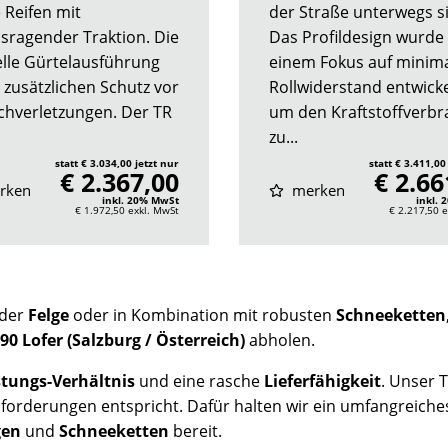
 Reifen mit
der Straße unterwegs s
sragender Traktion. Die
Das Profildesign wurde
elle Gürtelausführung
einem Fokus auf minim
t zusätzlichen Schutz vor
Rollwiderstand entwicke
ichverletzungen. Der TR
um den Kraftstoffverb
zu...
statt € 3.034,00 jetzt nur
statt € 3.411,00
€ 2.367,00
€ 2.66
rken
merken
inkl. 20% MwSt
inkl.
€ 1.972,50
exkl. MwSt
€ 2.217,50
e
nder
Felge
oder in Kombination mit robusten
Schneeketten
90 Lofer (Salzburg / Österreich)
abholen.
stungs-Verhältnis
und eine rasche
Lieferfähigkeit
. Unser 
forderungen entspricht. Dafür halten wir ein umfangreich
gen
und
Schneeketten
bereit.