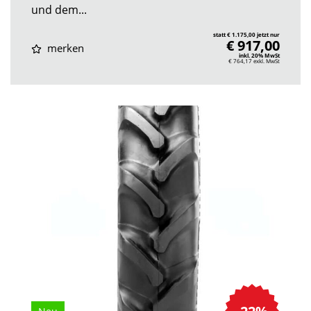
und dem...
statt € 1.175,00 jetzt nur
€ 917,00
merken
inkl. 20% MwSt
€ 764,17
exkl. MwSt