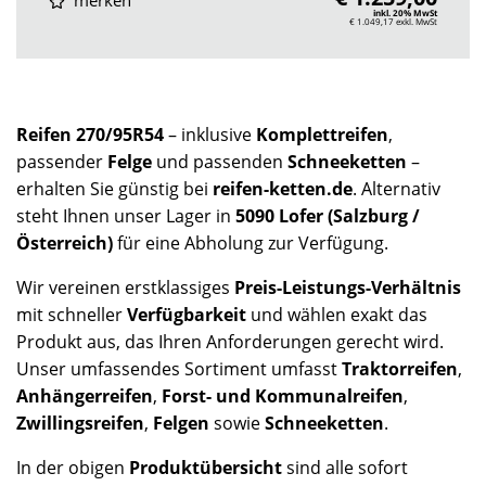
merken
inkl. 20% MwSt
€ 1.049,17
exkl. MwSt
Reifen 270/95R54
– inklusive
Komplettreifen
,
passender
Felge
und passenden
Schneeketten
–
erhalten Sie günstig bei
reifen-ketten.de
. Alternativ
steht Ihnen unser Lager in
5090 Lofer (Salzburg /
Österreich)
für eine Abholung zur Verfügung.
Wir vereinen erstklassiges
Preis-Leistungs-Verhältnis
mit schneller
Verfügbarkeit
und wählen exakt das
Produkt aus, das Ihren Anforderungen gerecht wird.
Unser umfassendes Sortiment umfasst
Traktorreifen
,
Anhängerreifen
,
Forst- und Kommunalreifen
,
Zwillingsreifen
,
Felgen
sowie
Schneeketten
.
In der obigen
Produktübersicht
sind alle sofort