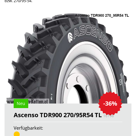
bzw. 270/95-54.
-36%
Neu
Ascenso TDR900 270/95R54 TL
16198
Verfügbarkeit: