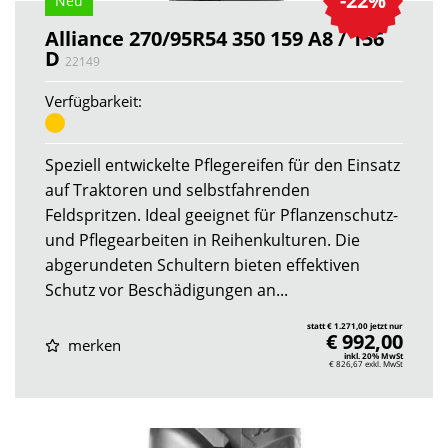
-22%
Neu
Alliance 270/95R54 350 159 A8 / 156
D
22149
Verfügbarkeit:
Speziell entwickelte Pflegereifen für den Einsatz
auf Traktoren und selbstfahrenden
Feldspritzen. Ideal geeignet für Pflanzenschutz-
und Pflegearbeiten in Reihenkulturen. Die
abgerundeten Schultern bieten effektiven
Schutz vor Beschädigungen an...
statt € 1.271,00 jetzt nur
€ 992,00
merken
inkl. 20% MwSt
€ 826,67
exkl. MwSt