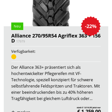
-22%
Neu
Alliance 270/95R54 Agriflex 363 + 156
D
17979
Verfügbarkeit:
Der Alliance 363+ präsentiert sich als
hochentwickelter Pflegereifen mit VF-
Technologie, speziell konzipiert für schwere
selbstfahrende Feldspritzen und Traktoren. Mit
einer beeindruckenden bis zu 40% höheren
Tragfähigkeit bei gleichem Luftdruck oder...
statt € 1.614,00 jetzt nur
€ 1.259,00