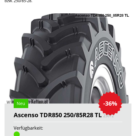
bzw. 250/85-28.
-36%
Neu
Ascenso TDR850 250/85R28 TL
23072
Verfügbarkeit: