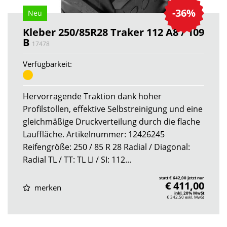
-36%
Neu
Kleber 250/85R28 Traker 112 A8 / 109
B
17478
Verfügbarkeit:
Hervorragende Traktion dank hoher
Profilstollen, effektive Selbstreinigung und eine
gleichmäßige Druckverteilung durch die flache
Lauffläche. Artikelnummer: 12426245
Reifengröße: 250 / 85 R 28 Radial / Diagonal:
Radial TL / TT: TL LI / SI: 112...
statt € 642,00 jetzt nur
€ 411,00
merken
inkl. 20% MwSt
€ 342,50
exkl. MwSt