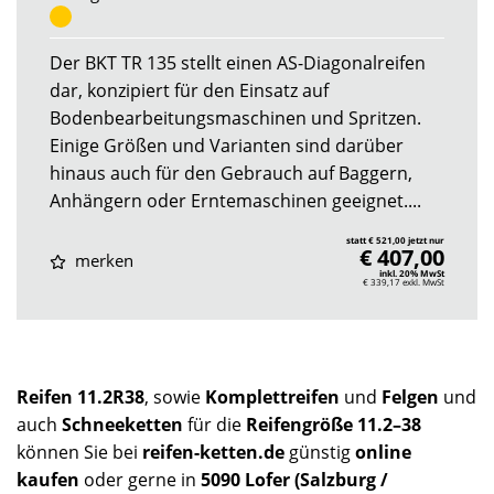
Der BKT TR 135 stellt einen AS-Diagonalreifen
dar, konzipiert für den Einsatz auf
Bodenbearbeitungsmaschinen und Spritzen.
Einige Größen und Varianten sind darüber
hinaus auch für den Gebrauch auf Baggern,
Anhängern oder Erntemaschinen geeignet....
statt € 521,00 jetzt nur
€ 407,00
merken
inkl. 20% MwSt
€ 339,17
exkl. MwSt
Reifen 11.2R38
, sowie
Komplettreifen
und
Felgen
und
auch
Schneeketten
für die
Reifengröße 11.2–38
können Sie bei
reifen-ketten.de
günstig
online
kaufen
oder gerne in
5090 Lofer (Salzburg /