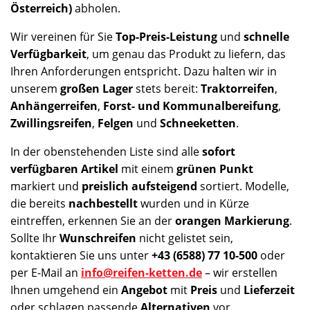
Österreich)
abholen.
Wir vereinen für Sie
Top-Preis-Leistung
und
schnelle
Verfügbarkeit
, um genau das Produkt zu liefern, das
Ihren Anforderungen entspricht. Dazu halten wir in
unserem
großen Lager
stets bereit:
Traktorreifen
,
Anhängerreifen
,
Forst- und Kommunalbereifung
,
Zwillingsreifen
,
Felgen
und
Schneeketten
.
In der obenstehenden Liste sind alle
sofort
verfügbaren Artikel
mit einem
grünen Punkt
markiert und
preislich aufsteigend
sortiert. Modelle,
die bereits
nachbestellt
wurden und in Kürze
eintreffen, erkennen Sie an der
orangen Markierung
.
Sollte Ihr
Wunschreifen
nicht gelistet sein,
kontaktieren Sie uns unter
+43 (6588) 77 10-500
oder
per E-Mail an
info@reifen-ketten.de
– wir erstellen
Ihnen umgehend ein
Angebot
mit
Preis
und
Lieferzeit
oder schlagen passende
Alternativen
vor.