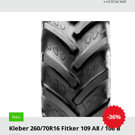
€ 342,50
exkl. MwSt
-36%
Neu
Kleber 260/70R16 Fitker 109 A8 / 106 B