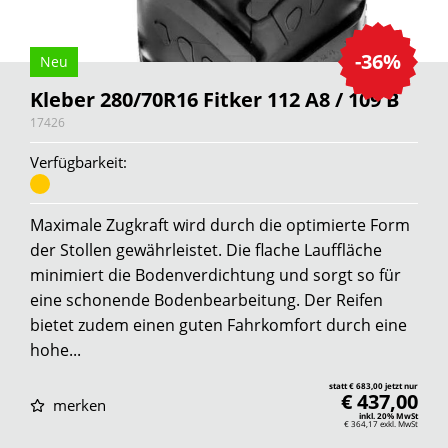
-36%
Neu
Kleber 280/70R16 Fitker 112 A8 / 109 B
17426
Verfügbarkeit:
Maximale Zugkraft wird durch die optimierte Form
der Stollen gewährleistet. Die flache Lauffläche
minimiert die Bodenverdichtung und sorgt so für
eine schonende Bodenbearbeitung. Der Reifen
bietet zudem einen guten Fahrkomfort durch eine
hohe...
statt € 683,00 jetzt nur
€ 437,00
merken
inkl. 20% MwSt
€ 364,17
exkl. MwSt