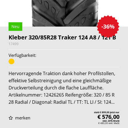
-36%
Neu
Kleber 320/85R28 Traker 124 A8 / 121 B
17499
Verfügbarkeit:
Hervorragende Traktion dank hoher Profilstollen,
effektive Selbstreinigung und eine gleichmäßige
Druckverteilung durch die flache Lauffläche.
Artikelnummer: 12426265 Reifengröße: 320 / 85 R
28 Radial / Diagonal: Radial TL / TT: TL LI / SI: 124...
statt € 899,00 jetzt nur
€ 576,00
merken
inkl. 20% MwSt
€ 480,00
exkl. MwSt