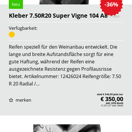
-36%
Neu
Kleber 7.50R20 Super Vigne 104 A8
17464
Verfügbarkeit:
Reifen speziell für den Weinanbau entwickelt. Die
lange und breite Aufstandsfläche sorgt für eine
gute Haftung, während der Reifen eine
ausgezeichnete Resistenz gegen Profilausrisse
bietet. Artikelnummer: 12426024 Reifengröße: 7.50
R 20 Radial /...
statt € 546,00 jetzt nur
€ 350,00
merken
inkl. 20% MwSt
€ 291,67
exkl. MwSt