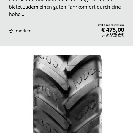
bietet zudem einen guten Fahrkomfort durch eine
hohe...
statt € 742,00 jetzt nur
€ 475,00
merken
inkl. 20% MwSt
€ 395,83
exkl. MwSt