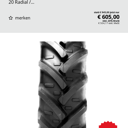
20 Radial /...
statt € 945,00 jetzt nur
€ 605,00
merken
inkl. 20% MwSt
€ 504,17
exkl. MwSt