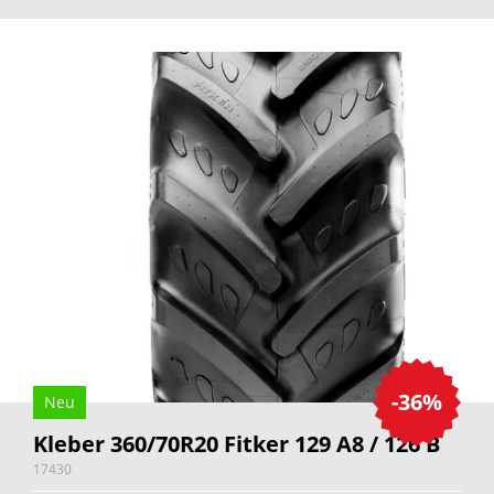
-36%
Neu
Kleber 360/70R20 Fitker 129 A8 / 126 B
17430