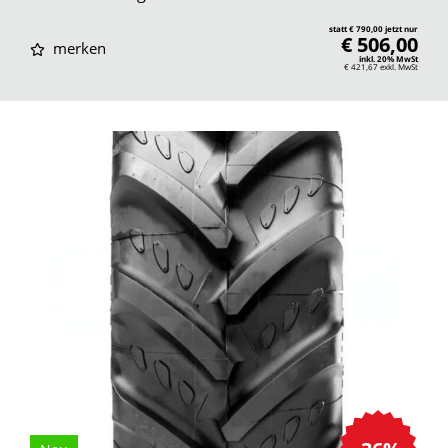
statt € 790,00 jetzt nur
€ 506,00
merken
inkl. 20% MwSt
€ 421,67
exkl. MwSt