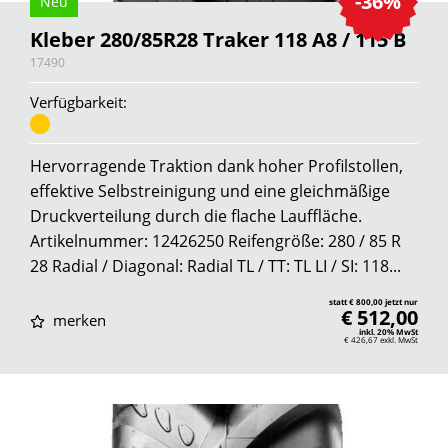
-36%
Neu
Kleber 280/85R28 Traker 118 A8 / 115 B
17490
Verfügbarkeit:
Hervorragende Traktion dank hoher Profilstollen,
effektive Selbstreinigung und eine gleichmäßige
Druckverteilung durch die flache Lauffläche.
Artikelnummer: 12426250 Reifengröße: 280 / 85 R
28 Radial / Diagonal: Radial TL / TT: TL LI / SI: 118...
statt € 800,00 jetzt nur
€ 512,00
merken
inkl. 20% MwSt
€ 426,67
exkl. MwSt