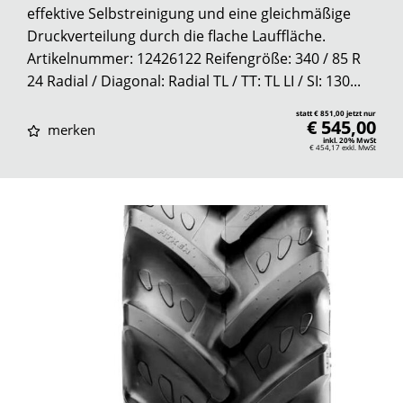
effektive Selbstreinigung und eine gleichmäßige
Druckverteilung durch die flache Lauffläche.
Artikelnummer: 12426122 Reifengröße: 340 / 85 R
24 Radial / Diagonal: Radial TL / TT: TL LI / SI: 130...
statt € 851,00 jetzt nur
€ 545,00
merken
inkl. 20% MwSt
€ 454,17
exkl. MwSt