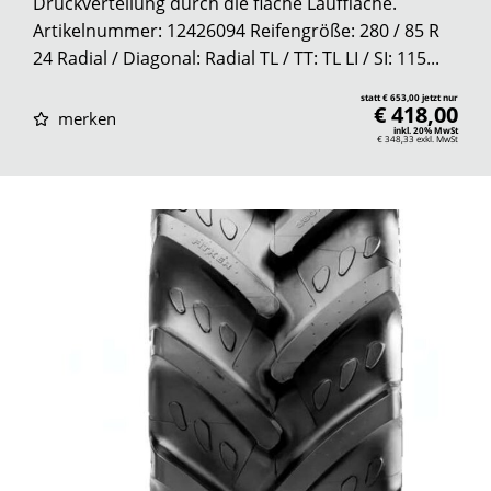
Druckverteilung durch die flache Lauffläche.
Artikelnummer: 12426094 Reifengröße: 280 / 85 R
24 Radial / Diagonal: Radial TL / TT: TL LI / SI: 115...
statt € 653,00 jetzt nur
€ 418,00
merken
inkl. 20% MwSt
€ 348,33
exkl. MwSt