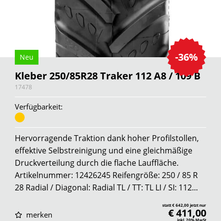
-36%
Neu
Kleber 250/85R28 Traker 112 A8 / 109 B
17478
Verfügbarkeit:
Hervorragende Traktion dank hoher Profilstollen,
effektive Selbstreinigung und eine gleichmäßige
Druckverteilung durch die flache Lauffläche.
Artikelnummer: 12426245 Reifengröße: 250 / 85 R
28 Radial / Diagonal: Radial TL / TT: TL LI / SI: 112...
statt € 642,00 jetzt nur
€ 411,00
merken
inkl. 20% MwSt