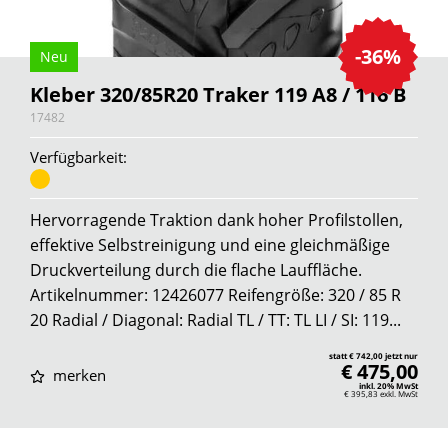
-36%
Neu
Kleber 320/85R20 Traker 119 A8 / 116 B
17482
Verfügbarkeit:
Hervorragende Traktion dank hoher Profilstollen,
effektive Selbstreinigung und eine gleichmäßige
Druckverteilung durch die flache Lauffläche.
Artikelnummer: 12426077 Reifengröße: 320 / 85 R
20 Radial / Diagonal: Radial TL / TT: TL LI / SI: 119...
statt € 742,00 jetzt nur
€ 475,00
merken
inkl. 20% MwSt
€ 395,83
exkl. MwSt