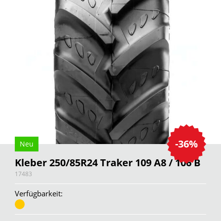
-36%
Neu
Kleber 250/85R24 Traker 109 A8 / 106 B
17483
Verfügbarkeit: