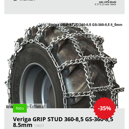
inkl. 20% MwSt
€ 573,33
exkl. MwSt
-35%
Neu
Veriga GRIP STUD 360-8,5 GS-360-8,5
8.5mm
13637