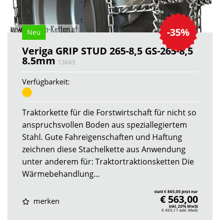
-35%
Neu
Veriga GRIP STUD 265-8,5 GS-265-8,5
8.5mm
13643
Verfügbarkeit:
Traktorkette für die Forstwirtschaft für nicht so
anspruchsvollen Boden aus speziallegiertem
Stahl. Gute Fahreigenschaften und Haftung
zeichnen diese Stachelkette aus Anwendung
unter anderem für: Traktortraktionsketten Die
Wärmebehandlung...
statt € 865,00 jetzt nur
€ 563,00
merken
inkl. 20% MwSt
€ 469,17
exkl. MwSt