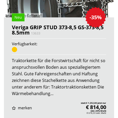
-35%
Neu
Veriga GRIP STUD 373-8,5 GS-373-8,5
8.5mm
13633
Verfügbarkeit:
Traktorkette für die Forstwirtschaft für nicht so
anspruchsvollen Boden aus speziallegiertem
Stahl. Gute Fahreigenschaften und Haftung
zeichnen diese Stachelkette aus Anwendung
unter anderem für: Traktortraktionsketten Die
Wärmebehandlung...
statt € 1.252,00 jetzt nur
€ 814,00
merken
inkl. 20% MwSt
€ 678,33
exkl. MwSt