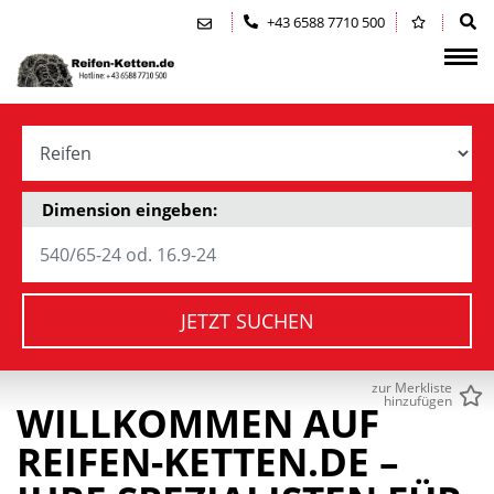
Zum Inhalt springen (Alt+0)
Zum Hauptmenü springen (Alt+1)
+43 6588 7710 500
Dimension eingeben:
JETZT SUCHEN
zur Merkliste
hinzufügen
WILLKOMMEN AUF
REIFEN-KETTEN.DE –