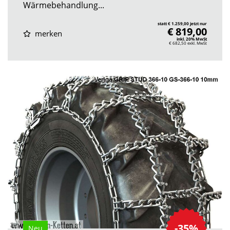
Wärmebehandlung...
statt € 1.259,00 jetzt nur
€ 819,00
merken
inkl. 20% MwSt
€ 682,50
exkl. MwSt
-35%
Neu