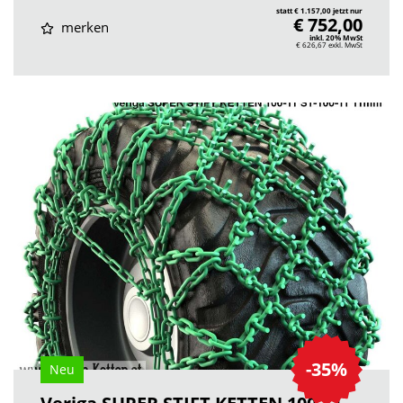
statt € 1.157,00 jetzt nur
€ 752,00
merken
inkl. 20% MwSt
€ 626,67
exkl. MwSt
-35%
Neu