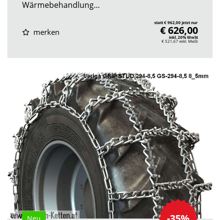
Wärmebehandlung...
statt € 962,00 jetzt nur
€ 626,00
merken
inkl. 20% MwSt
€ 521,67
exkl. MwSt
-35%
Neu