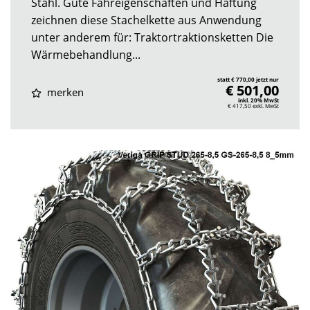
Stahl. Gute Fahreigenschaften und Haftung
zeichnen diese Stachelkette aus Anwendung
unter anderem für: Traktortraktionsketten Die
Wärmebehandlung...
statt € 770,00 jetzt nur
€ 501,00
merken
inkl. 20% MwSt
€ 417,50
exkl. MwSt