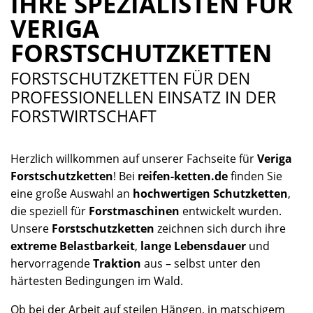
IHRE SPEZIALISTEN FÜR
VERIGA
FORSTSCHUTZKETTEN
FORSTSCHUTZKETTEN FÜR DEN
PROFESSIONELLEN EINSATZ IN DER
FORSTWIRTSCHAFT
Herzlich willkommen auf unserer Fachseite für
Veriga
Forstschutzketten
! Bei
reifen-ketten.de
finden Sie
eine große Auswahl an
hochwertigen Schutzketten
,
die speziell für
Forstmaschinen
entwickelt wurden.
Unsere
Forstschutzketten
zeichnen sich durch ihre
extreme Belastbarkeit
,
lange Lebensdauer
und
hervorragende
Traktion
aus – selbst unter den
härtesten Bedingungen im Wald.
Ob bei der Arbeit auf steilen Hängen, in matschigem