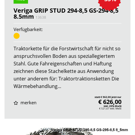
Veriga GRIP STUD 294-8,5 GS-294-8,5
8.5mm
13638
Verfügbarkeit:
Traktorkette für die Forstwirtschaft für nicht so
anspruchsvollen Boden aus speziallegiertem
Stahl. Gute Fahreigenschaften und Haftung
zeichnen diese Stachelkette aus Anwendung
unter anderem für: Traktortraktionsketten Die
Wärmebehandlung...
statt € 962,00 jetzt nur
€ 626,00
merken
inkl. 20% MwSt
€ 521,67
exkl. MwSt