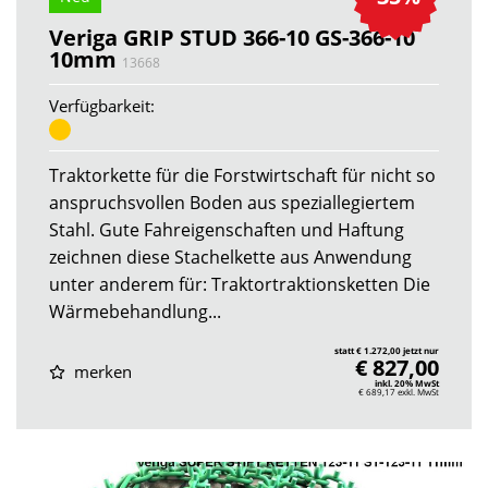
Veriga GRIP STUD 366-10 GS-366-10
10mm
13668
Verfügbarkeit:
Traktorkette für die Forstwirtschaft für nicht so
anspruchsvollen Boden aus speziallegiertem
Stahl. Gute Fahreigenschaften und Haftung
zeichnen diese Stachelkette aus Anwendung
unter anderem für: Traktortraktionsketten Die
Wärmebehandlung...
statt € 1.272,00 jetzt nur
€ 827,00
merken
inkl. 20% MwSt
€ 689,17
exkl. MwSt